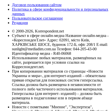
Договор пользования сайтом
Политика в сфере конфиденциальности и персональных
данных
Пользовательское соглашение
Редакция
© 2000-2026, Korrespondent.net
Субъект в сфере онлайн-медиа Название онлайн-медиа -
«КореспонденТ.net» Адрес: 02091, місто Київ,
ХАРКІВСЬКЕ ШОСЕ, будинок 172-Б, офіс 208/1 E-mail:
sunlight@mediadim.com.ua
Телефон: 044-205-43-00
Идентификатор медиа - R40-06068
Использование любых материалов, размещённых на
сайте, разрешается при условии ссылки на
Корреспондент.net.
При копировании материалов со страницы «Новости
Украины и мира», для интернет-изданий – обязательна
прямая открытая для поисковых систем гиперссылка.
Ссылка должна быть размещена в независимости от
полного либо частичного использования материалов.
Гиперссылка (для интернет- изданий) – должна быть
размещена в подзаголовке или в первом абзаце
материала.
Новости с пометками "Мнение", "Экспертиза",