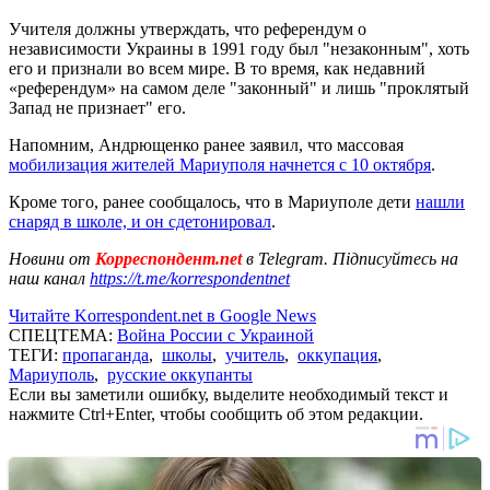
Учителя должны утверждать, что референдум о
независимости Украины в 1991 году был "незаконным", хоть
его и признали во всем мире. В то время, как недавний
«референдум» на самом деле "законный" и лишь "проклятый
Запад не признает" его.
Напомним, Андрющенко ранее заявил, что массовая
мобилизация жителей Мариуполя начнется с 10 октября
.
Кроме того, ранее сообщалось, что в Мариуполе дети
нашли
снаряд в школе, и он сдетонировал
.
Новини от
Корреспондент.net
в Telegram. Підписуйтесь на
наш канал
https://t.me/korrespondentnet
Читайте Korrespondent.net в Google News
СПЕЦТЕМА:
Война России с Украиной
ТЕГИ:
пропаганда
,
школы
,
учитель
,
оккупация
,
Мариуполь
,
русские оккупанты
Если вы заметили ошибку, выделите необходимый текст и
нажмите Ctrl+Enter, чтобы сообщить об этом редакции.