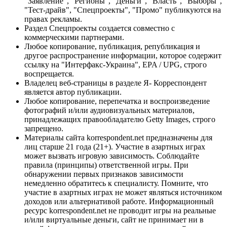
"Заявление", "Регионы", "Деньги", "Власть", "Выборы",
"Тест-драйв", "Спецпроекты", "Промо" публикуются на
правах рекламы.
Раздел Спецпроекты создается совместно с
коммерческими партнерами.
Любое копирование, публикация, републикация и
другое распространение информации, которое содержит
ссылку на "Интерфакс-Украина", EPA / UPG, строго
воспрещается.
Владелец веб-страницы в разделе Я- Корреспондент
является автор публикации.
Любое копирование, перепечатка и воспроизведение
фотографий и/или аудиовизуальных материалов,
принадлежащих правообладателю Getty Images, строго
запрещено.
Материалы сайта korrespondent.net предназначены для
лиц старше 21 года (21+). Участие в азартных играх
может вызвать игровую зависимость. Соблюдайте
правила (принципы) ответственной игры. При
обнаружении первых признаков зависимости
немедленно обратитесь к специалисту. Помните, что
участие в азартных играх не может являться источником
доходов или альтернативой работе. Информационный
ресурс korrespondent.net не проводит игры на реальные
и/или виртуальные деньги, сайт не принимает ни в