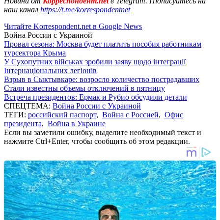
Новини от
Корреспондент.net
в Telegram. Підписуйтесь на
наш канал
https://t.me/korrespondentnet
Читайте Korrespondent.net в Google News
Война России с Украиной
Провал сезона: Москва будет платить пособия работникам
турсектора Крыма
У Сухопутних військах зробили заяву щодо інтеграції
Інтернаціональних легіонів
Взрыв в Сыктывкаре: возросло количество пострадавших
Стали известны объемы отключений в пятницу
Встреча президентов: Ермак и Рубио обсудили детали
СПЕЦТЕМА:
Война России с Украиной
ТЕГИ:
российский паспорт
,
Война с Россией
,
Офис
президента
,
Война в Украине
Если вы заметили ошибку, выделите необходимый текст и
нажмите Ctrl+Enter, чтобы сообщить об этом редакции.