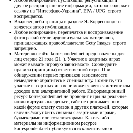
Любое копирование, публикация, републикация и
другое распространение информации, которое содержит
ссылку на "Интерфакс-Украина", EPA / UPG, строго
воспрещается.
Владелец веб-страницы в разделе Я- Корреспондент
является автор публикации.
Любое копирование, перепечатка и воспроизведение
фотографий и/или аудиовизуальных материалов,
принадлежащих правообладателю Getty Images, строго
запрещено.
Материалы сайта korrespondent.net предназначены для
лиц старше 21 года (21+). Участие в азартных играх
может вызвать игровую зависимость. Соблюдайте
правила (принципы) ответственной игры. При
обнаружении первых признаков зависимости
немедленно обратитесь к специалисту. Помните, что
участие в азартных играх не может являться источником
доходов или альтернативой работе. Информационный
ресурс korrespondent.net не проводит игры на реальные
и/или виртуальные деньги, сайт не принимает ни в
какой форме оплату ставок и других платежей, которые
связаны/могут быть связаны с азартными играми,
букмекерами или тотализаторами. Какие-либо
материалы на информационном ресурсе
korrespondent.net публикуются исключительно в