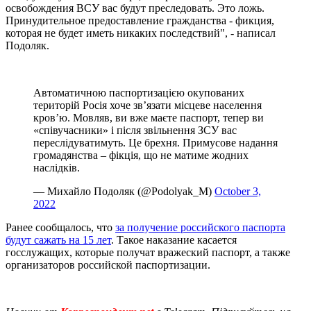
освобождения ВСУ вас будут преследовать. Это ложь.
Принудительное предоставление гражданства - фикция,
которая не будет иметь никаких последствий", - написал
Подоляк.
Автоматичною паспортизацією окупованих
територій Росія хоче зв’язати місцеве населення
кров’ю. Мовляв, ви вже маєте паспорт, тепер ви
«співучасники» і після звільнення ЗСУ вас
переслідуватимуть. Це брехня. Примусове надання
громадянства – фікція, що не матиме жодних
наслідків.
— Михайло Подоляк (@Podolyak_M)
October 3,
2022
Ранее сообщалось, что
за получение российского паспорта
будут сажать на 15 лет
. Такое наказание касается
госслужащих, которые получат вражеский паспорт, а также
организаторов российской паспортизации.