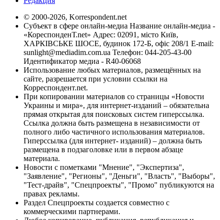
Редакция
© 2000-2026, Korrespondent.net
Субъект в сфере онлайн-медиа Название онлайн-медиа -
«КореспонденТ.net» Адрес: 02091, місто Київ,
ХАРКІВСЬКЕ ШОСЕ, будинок 172-Б, офіс 208/1 E-mail:
sunlight@mediadim.com.ua
Телефон: 044-205-43-00
Идентификатор медиа - R40-06068
Использование любых материалов, размещённых на
сайте, разрешается при условии ссылки на
Корреспондент.net.
При копировании материалов со страницы «Новости
Украины и мира», для интернет-изданий – обязательна
прямая открытая для поисковых систем гиперссылка.
Ссылка должна быть размещена в независимости от
полного либо частичного использования материалов.
Гиперссылка (для интернет- изданий) – должна быть
размещена в подзаголовке или в первом абзаце
материала.
Новости с пометками "Мнение", "Экспертиза",
"Заявление", "Регионы", "Деньги", "Власть", "Выборы",
"Тест-драйв", "Спецпроекты", "Промо" публикуются на
правах рекламы.
Раздел Спецпроекты создается совместно с
коммерческими партнерами.