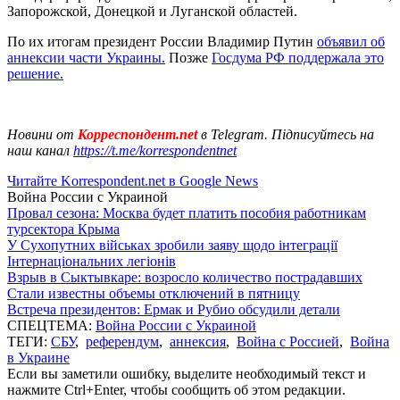
Запорожской, Донецкой и Луганской областей.
По их итогам президент России Владимир Путин
объявил об
аннексии части Украины.
Позже
Госдума РФ поддержала это
решение.
Новини от
Корреспондент.net
в Telegram. Підписуйтесь на
наш канал
https://t.me/korrespondentnet
Читайте Korrespondent.net в Google News
Война России с Украиной
Провал сезона: Москва будет платить пособия работникам
турсектора Крыма
У Сухопутних військах зробили заяву щодо інтеграції
Інтернаціональних легіонів
Взрыв в Сыктывкаре: возросло количество пострадавших
Стали известны объемы отключений в пятницу
Встреча президентов: Ермак и Рубио обсудили детали
СПЕЦТЕМА:
Война России с Украиной
ТЕГИ:
СБУ
,
референдум
,
аннексия
,
Война с Россией
,
Война
в Украине
Если вы заметили ошибку, выделите необходимый текст и
нажмите Ctrl+Enter, чтобы сообщить об этом редакции.