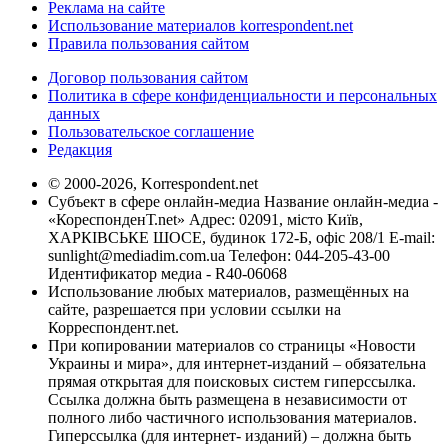
Реклама на сайте
Использование материалов korrespondent.net
Правила пользования сайтом
Договор пользования сайтом
Политика в сфере конфиденциальности и персональных
данных
Пользовательское соглашение
Редакция
© 2000-2026, Korrespondent.net
Субъект в сфере онлайн-медиа Название онлайн-медиа -
«КореспонденТ.net» Адрес: 02091, місто Київ,
ХАРКІВСЬКЕ ШОСЕ, будинок 172-Б, офіс 208/1 E-mail:
sunlight@mediadim.com.ua
Телефон: 044-205-43-00
Идентификатор медиа - R40-06068
Использование любых материалов, размещённых на
сайте, разрешается при условии ссылки на
Корреспондент.net.
При копировании материалов со страницы «Новости
Украины и мира», для интернет-изданий – обязательна
прямая открытая для поисковых систем гиперссылка.
Ссылка должна быть размещена в независимости от
полного либо частичного использования материалов.
Гиперссылка (для интернет- изданий) – должна быть