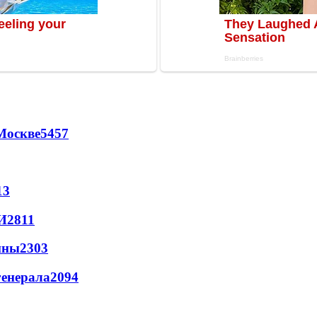
Москве
5457
13
И
2811
йны
2303
генерала
2094