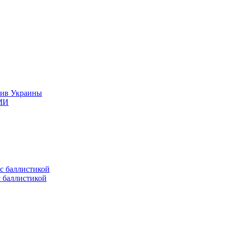
тив Украины
СМИ
с баллистикой