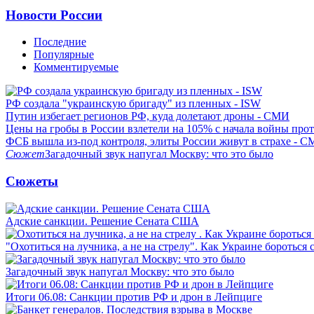
Новости России
Последние
Популярные
Комментируемые
РФ создала "украинскую бригаду" из пленных - ISW
Путин избегает регионов РФ, куда долетают дроны - СМИ
Цены на гробы в России взлетели на 105% с начала войны про
ФСБ вышла из-под контроля, элиты России живут в страхе - 
Сюжет
Загадочный звук напугал Москву: что это было
Сюжеты
Адские санкции. Решение Сената США
"Охотиться на лучника, а не на стрелу". Как Украине бороться 
Загадочный звук напугал Москву: что это было
Итоги 06.08: Санкции против РФ и дрон в Лейпциге