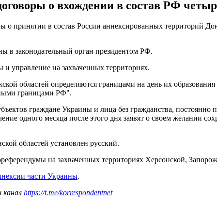
оговоры о вхождении в состав РФ четыр
ры о принятии в состав России аннексированных территорий До
ны в законодательный орган президентом РФ.
 и управление на захваченных территориях.
ской областей определяются границами на день их образования 
нными границами РФ".
убъектов граждане Украины и лица без гражданства, постоянно 
ение одного месяца после этого дня заявят о своем желании со
ской областей установлен русский.
ореферендумы на захваченных территориях Херсонской, Запорож
ннексии части Украины
.
ш канал
https://t.me/korrespondentnet