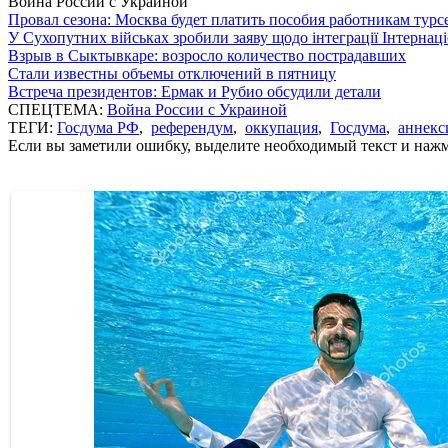
Война России с Украиной
Провал сезона: Москва будет платить пособия работникам тур
У Сухопутних військах зробили заяву щодо інтеграції Інтернац
Взрыв в Сыктывкаре: возросло количество пострадавших
Стали известны объемы отключений в пятницу
Встреча президентов: Ермак и Рубио обсудили детали
СПЕЦТЕМА:
Война России с Украиной
ТЕГИ:
Госдума РФ
,
референдум
,
оккупация
,
Госдума
,
аннекс
Если вы заметили ошибку, выделите необходимый текст и нажми