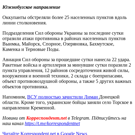
Южнобугское направление
Оккупанты обстреляли более 25 населенных пунктов вдоль
линии столкновения.
Подразделения Сил обороны Украины за последние сутки
отразили атаки противника в районах населенных пунктов
Выимка, Майорск, Спорное, Озеряновка, Бахмутское,
Каменка и Терновые Поды.
Авиация Сил обороны за прошедшие сутки нанесла 22 удара.
Ракетные войска и артиллерия за минувшие сутки поразили 2
пункта управления, 12 районов сосредоточения живой силы,
вооружения и военной техники, 2 склада с боеприпасами,
объект противовоздушной обороны, а также 5 других важных
объектов противника.
Напомним,
ВСУ полностью зачистили Лиман
Донецкой
области. Кроме того, украинские бойцы заняли село Торское в
направлении Кременной.
Новини от
Корреспондент.net
в Telegram. Підписуйтесь на
наш канал
https://t.me/korrespondentnet
Читайте Korrespondent.net в Google News