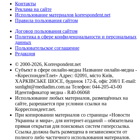
Контакты
Реклама на сайте
Использование материалов korrespondent.net
Правила пользования сайтом
Договор пользования сайтом
Политика в сфере конфиденциальности и персональных
данных
Пользовательское соглашение
Редакция
© 2000-2026, Korrespondent.net
Субъект в сфере онлайн-медиа Название онлайн-медиа -
«КореспонденТ.net» Адрес: 02091, місто Київ,
ХАРКІВСЬКЕ ШОСЕ, будинок 172-Б, офіс 208/1 E-mail:
sunlight@mediadim.com.ua
Телефон: 044-205-43-00
Идентификатор медиа - R40-06068
Использование любых материалов, размещённых на
сайте, разрешается при условии ссылки на
Корреспондент.net.
При копировании материалов со страницы «Новости
Украины и мира», для интернет-изданий – обязательна
прямая открытая для поисковых систем гиперссылка.
Ссылка должна быть размещена в независимости от
полного либо частичного использования материалов.