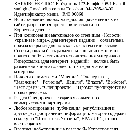
ХАРКІВСЬКЕ ШОСЕ, будинок 172-Б, офіс 208/1 E-mail:
sunlight@mediadim.com.ua
Телефон: 044-205-43-00
Идентификатор медиа - R40-06068
Использование любых материалов, размещённых на
сайте, разрешается при условии ссылки на
Корреспондент.net.
При копировании материалов со страницы «Новости
Украины и мира», для интернет-изданий – обязательна
прямая открытая для поисковых систем гиперссылка.
Ссылка должна быть размещена в независимости от
полного либо частичного использования материалов.
Гиперссылка (для интернет- изданий) – должна быть
размещена в подзаголовке или в первом абзаце
материала.
Новости с пометками "Мнение", "Экспертиза",
"Заявление", "Регионы", "Деньги", "Власть", "Выборы",
"Тест-драйв", "Спецпроекты", "Промо" публикуются на
правах рекламы.
Раздел Спецпроекты создается совместно с
коммерческими партнерами.
Любое копирование, публикация, републикация и
другое распространение информации, которое содержит
ссылку на "Интерфакс-Украина", EPA / UPG, строго
воспрещается.
Владелец веб-страницы в разделе Я- Корреспондент