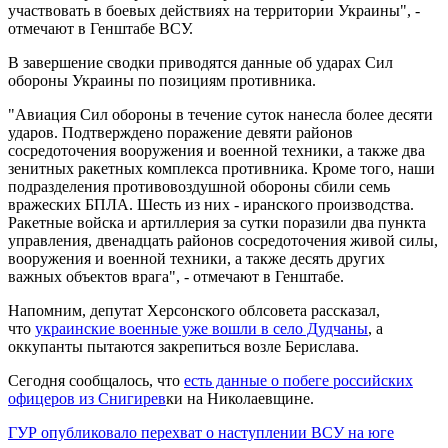
участвовать в боевых действиях на территории Украины", -
отмечают в Генштабе ВСУ.
В завершение сводки приводятся данные об ударах Сил
обороны Украины по позициям противника.
"Авиация Сил обороны в течение суток нанесла более десяти
ударов. Подтверждено поражение девяти районов
сосредоточения вооружения и военной техники, а также два
зенитных ракетных комплекса противника. Кроме того, наши
подразделения противовоздушной обороны сбили семь
вражеских БПЛА. Шесть из них - иранского производства.
Ракетные войска и артиллерия за сутки поразили два пункта
управления, двенадцать районов сосредоточения живой силы,
вооружения и военной техники, а также десять других
важных объектов врага", - отмечают в Генштабе.
Напомним, депутат Херсонского облсовета рассказал,
что
украинские военные уже вошли в село Дудчаны
, а
оккупанты пытаются закрепиться возле Берислава.
Сегодня сообщалось, что
есть данные о побеге российских
офицеров из Снигирев
ки на Николаевщине.
ГУР опубликовало перехват о наступлении ВСУ на юге