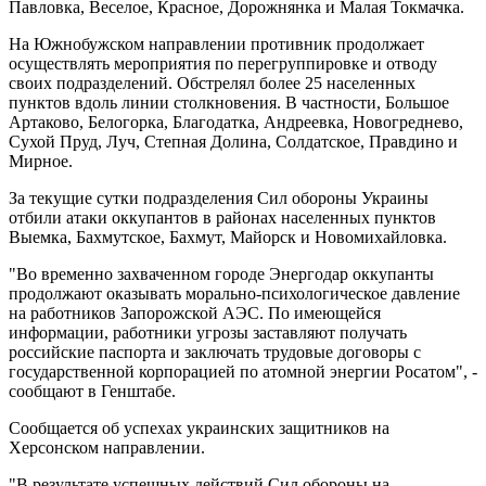
Павловка, Веселое, Красное, Дорожнянка и Малая Токмачка.
На Южнобужском направлении противник продолжает
осуществлять мероприятия по перегруппировке и отводу
своих подразделений. Обстрелял более 25 населенных
пунктов вдоль линии столкновения. В частности, Большое
Артаково, Белогорка, Благодатка, Андреевка, Новогреднево,
Сухой Пруд, Луч, Степная Долина, Солдатское, Правдино и
Мирное.
За текущие сутки подразделения Сил обороны Украины
отбили атаки оккупантов в районах населенных пунктов
Выемка, Бахмутское, Бахмут, Майорск и Новомихайловка.
"Во временно захваченном городе Энергодар оккупанты
продолжают оказывать морально-психологическое давление
на работников Запорожской АЭС. По имеющейся
информации, работники угрозы заставляют получать
российские паспорта и заключать трудовые договоры с
государственной корпорацией по атомной энергии Росатом", -
сообщают в Генштабе.
Сообщается об успехах украинских защитников на
Херсонском направлении.
"В результате успешных действий Сил обороны на