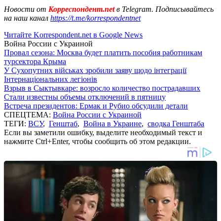
Новости от
Корреспондент.net
в Telegram. Подписывайтесь
на наш канал
https://t.me/korrespondentnet
Читайте Korrespondent.net в Google News
Война России с Украиной
Провал сезона: Москва будет платить пособия работникам
турсектора Крыма
У Сухопутних військах зробили заяву щодо інтеграції
Інтернаціональних легіонів
Взрыв в Сыктывкаре: возросло количество пострадавших
Стали известны объемы отключений в пятницу
Встреча президентов: Ермак и Рубио обсудили детали
СПЕЦТЕМА:
Война России с Украиной
ТЕГИ:
ВСУ
,
Генштаб
,
Война в Украине
,
сводка Генштаба
Если вы заметили ошибку, выделите необходимый текст и
нажмите Ctrl+Enter, чтобы сообщить об этом редакции.