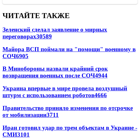
ЧИТАЙТЕ ТАКЖЕ
Зеленский сделал заявление о мирных
переговорах
30589
Майора ВСП поймали на "помощи" военному в
СОЧ
6905
В Минобороны назвали крайний срок
возвращения военных после СОЧ
4944
Украина впервые в мире провела воздушный
штурм с использованием роботов
4666
Правительство приняло изменения по отсрочке
от мобилизации
3711
Иран готовил удар по трем объектам в Украине -
СМИ
3101