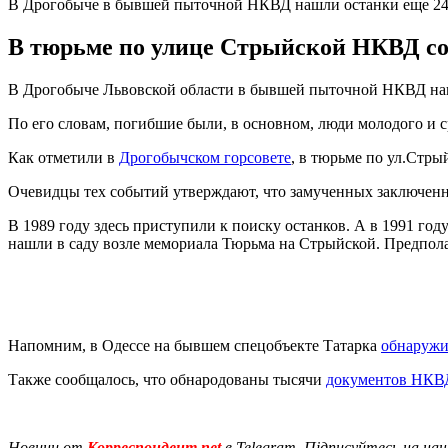
В Дрогобыче в бывшей пыточной НКВД нашли останки еще 2
В тюрьме по улице Стрыйской НКВД сов
В Дрогобыче Львовской области в бывшей пыточной НКВД на
По его словам, погибшие были, в основном, люди молодого и ср
Как отметили в
Дрогобычском горсовете
, в тюрьме по ул.Стры
Очевидцы тех событий утверждают, что замученных заключенн
В 1989 году здесь приступили к поиску останков. А в 1991 г
нашли в саду возле мемориала Тюрьма на Стрыйской. Предпола
Напомним, в Одессе на бывшем спецобъекте Татарка
обнаружи
Также сообщалось, что обнародованы тысячи
документов НКВД
Новини от
Корреспондент.net
в Telegram. Підписуйтесь на на