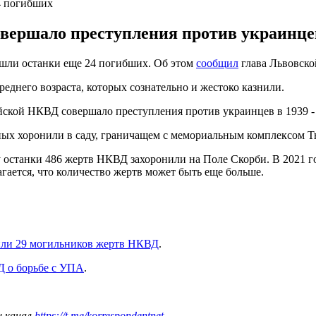
4 погибших
ершало преступления против украинцев в
шли останки еще 24 погибших. Об этом
сообщил
глава Львовск
еднего возраста, которых сознательно и жестоко казнили.
йской НКВД совершало преступления против украинцев в 1939 - 
ых хоронили в саду, граничащем с мемориальным комплексом Т
оду останки 486 жертв НКВД захоронили на Поле Скорби. В 2021
гается, что количество жертв может быть еще больше.
ли 29 могильников жертв НКВД
.
 о борьбе с УПА
.
ш канал
https://t.me/korrespondentnet