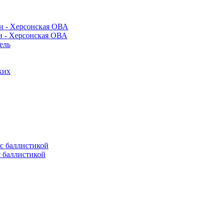
и - Херсонская ОВА
ель
ких
с баллистикой