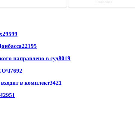
х
29599
Донбасса
22195
кого направлено в суд
8019
 СОЧ
7692
 входит в комплект
3421
И
2951