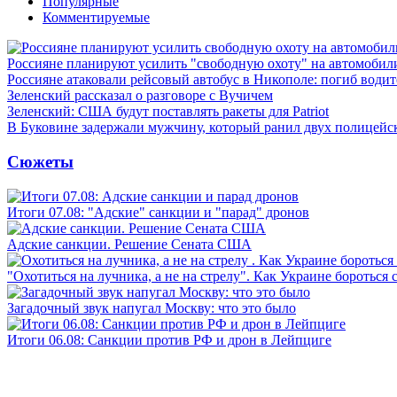
Популярные
Комментируемые
Россияне планируют усилить "свободную охоту" на автомобил
Россияне атаковали рейсовый автобус в Никополе: погиб водит
Зеленский рассказал о разговоре с Вучичем
Зеленский: США будут поставлять ракеты для Patriot
В Буковине задержали мужчину, который ранил двух полицейс
Сюжеты
Итоги 07.08: "Адские" санкции и "парад" дронов
Адские санкции. Решение Сената США
"Охотиться на лучника, а не на стрелу". Как Украине бороться 
Загадочный звук напугал Москву: что это было
Итоги 06.08: Санкции против РФ и дрон в Лейпциге