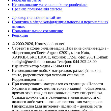
Реклама на сайте
Использование материалов korrespondent.net
Правила пользования сайтом
Договор пользования сайтом
Политика в сфере конфиденциальности и персональных
данных
Пользовательское соглашение
Редакция
© 2000-2026, Korrespondent.net
Субъект в сфере онлайн-медиа Название онлайн-медиа -
«КореспонденТ.net» Адрес: 02091, місто Київ,
ХАРКІВСЬКЕ ШОСЕ, будинок 172-Б, офіс 208/1 E-mail:
sunlight@mediadim.com.ua
Телефон: 044-205-43-00
Идентификатор медиа - R40-06068
Использование любых материалов, размещённых на
сайте, разрешается при условии ссылки на
Корреспондент.net.
При копировании материалов со страницы «Новости
Украины и мира», для интернет-изданий – обязательна
прямая открытая для поисковых систем гиперссылка.
Ссылка должна быть размещена в независимости от
полного либо частичного использования материалов.
Гиперссылка (для интернет- изданий) – должна быть
размещена в подзаголовке или в первом абзаце