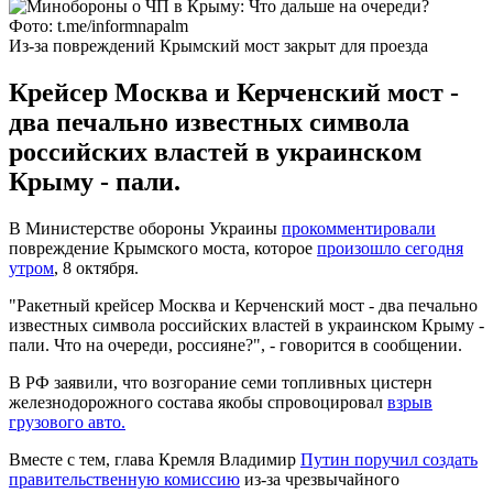
Фото: t.me/informnapalm
Из-за повреждений Крымский мост закрыт для проезда
Крейсер Москва и Керченский мост -
два печально известных символа
российских властей в украинском
Крыму - пали.
В Министерстве обороны Украины
прокомментировали
повреждение Крымского моста, которое
произошло сегодня
утром
, 8 октября.
"Ракетный крейсер Москва и Керченский мост - два печально
известных символа российских властей в украинском Крыму -
пали. Что на очереди, россияне?", - говорится в сообщении.
В РФ заявили, что возгорание семи топливных цистерн
железнодорожного состава якобы спровоцировал
взрыв
грузового авто.
Вместе с тем, глава Кремля Владимир
Путин поручил создать
правительственную комиссию
из-за чрезвычайного