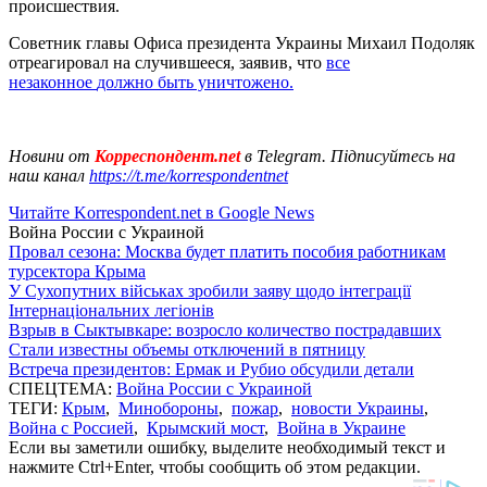
происшествия.
Советник главы Офиса президента Украины Михаил Подоляк
отреагировал на случившееся, заявив, что
все
незаконное
должно быть уничтожено.
Новини от
Корреспондент.net
в Telegram. Підписуйтесь на
наш канал
https://t.me/korrespondentnet
Читайте Korrespondent.net в Google News
Война России с Украиной
Провал сезона: Москва будет платить пособия работникам
турсектора Крыма
У Сухопутних військах зробили заяву щодо інтеграції
Інтернаціональних легіонів
Взрыв в Сыктывкаре: возросло количество пострадавших
Стали известны объемы отключений в пятницу
Встреча президентов: Ермак и Рубио обсудили детали
СПЕЦТЕМА:
Война России с Украиной
ТЕГИ:
Крым
,
Минобороны
,
пожар
,
новости Украины
,
Война с Россией
,
Крымский мост
,
Война в Украине
Если вы заметили ошибку, выделите необходимый текст и
нажмите Ctrl+Enter, чтобы сообщить об этом редакции.