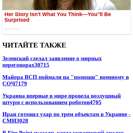
ЧИТАЙТЕ ТАКЖЕ
Зеленский сделал заявление о мирных
переговорах
30715
Майора ВСП поймали на "помощи" военному в
СОЧ
7179
Украина впервые в мире провела воздушный
штурм с использованием роботов
4705
Иран готовил удар по трем объектам в Украине -
СМИ
3028
В Fire Point сказали, когда украинский аналог