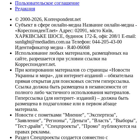
Пользовательское соглашение
Редакция
© 2000-2026, Korrespondent.net
Субъект в сфере онлайн-медиа Название онлайн-медиа -
«КореспонденТ.net» Адрес: 02091, місто Київ,
ХАРКІВСЬКЕ ШОСЕ, будинок 172-Б, офіс 208/1 E-mail:
sunlight@mediadim.com.ua
Телефон: 044-205-43-00
Идентификатор медиа - R40-06068
Использование любых материалов, размещённых на
сайте, разрешается при условии ссылки на
Корреспондент.net.
При копировании материалов со страницы «Новости
Украины и мира», для интернет-изданий – обязательна
прямая открытая для поисковых систем гиперссылка.
Ссылка должна быть размещена в независимости от
полного либо частичного использования материалов.
Гиперссылка (для интернет- изданий) – должна быть
размещена в подзаголовке или в первом абзаце
материала.
Новости с пометками "Мнение", "Экспертиза",
"Заявление", "Регионы", "Деньги", "Власть", "Выборы",
"Тест-драйв", "Спецпроекты", "Промо" публикуются на
правах рекламы.
Раздел Спецпроекты создается совместно с