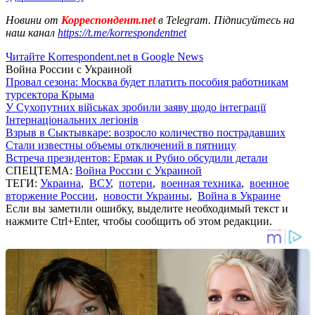
Новини от
Корреспондент.net
в Telegram. Підписуйтесь на
наш канал
https://t.me/korrespondentnet
Читайте Korrespondent.net в Google News
Война России с Украиной
Провал сезона: Москва будет платить пособия работникам
турсектора Крыма
У Сухопутних військах зробили заяву щодо інтеграції
Інтернаціональних легіонів
Взрыв в Сыктывкаре: возросло количество пострадавших
Стали известны объемы отключений в пятницу
Встреча президентов: Ермак и Рубио обсудили детали
СПЕЦТЕМА:
Война России с Украиной
ТЕГИ:
Украина
,
ВСУ
,
потери
,
военная техника
,
военное
вторжение России
,
новости Украины
,
Война в Украине
Если вы заметили ошибку, выделите необходимый текст и
нажмите Ctrl+Enter, чтобы сообщить об этом редакции.