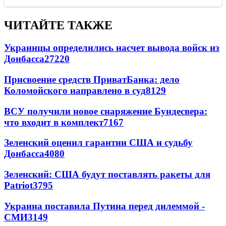
ЧИТАЙТЕ ТАКЖЕ
Украинцы определились насчет вывода войск из
Донбасса
27220
Присвоение средств ПриватБанка: дело
Коломойского направлено в суд
8129
ВСУ получили новое снаряжение Бундесвера:
что входит в комплект
7167
Зеленский оценил гарантии США и судьбу
Донбасса
4080
Зеленский: США будут поставлять ракеты для
Patriot
3795
Украина поставила Путина перед дилеммой -
СМИ
3149