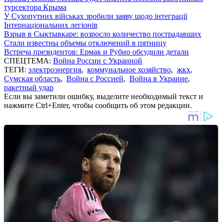
турсектора Крыма
У Сухопутних військах зробили заяву щодо інтеграції
Інтернаціональних легіонів
Взрыв в Сыктывкаре: возросло количество пострадавших
Стали известны объемы отключений в пятницу
Встреча президентов: Ермак и Рубио обсудили детали
СПЕЦТЕМА:
Война России с Украиной
ТЕГИ:
электроэнергия
,
коммунальное хозяйство
,
жкх
,
Сумская область
,
Война с Россией
,
Война в Украине
,
ракетный удар
Если вы заметили ошибку, выделите необходимый текст и
нажмите Ctrl+Enter, чтобы сообщить об этом редакции.