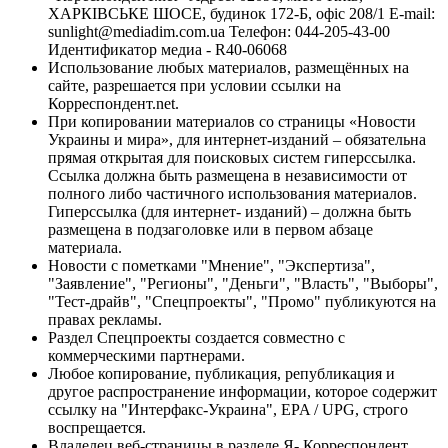
ХАРКІВСЬКЕ ШОСЕ, будинок 172-Б, офіс 208/1 E-mail:
sunlight@mediadim.com.ua
Телефон: 044-205-43-00
Идентификатор медиа - R40-06068
Использование любых материалов, размещённых на
сайте, разрешается при условии ссылки на
Корреспондент.net.
При копировании материалов со страницы «Новости
Украины и мира», для интернет-изданий – обязательна
прямая открытая для поисковых систем гиперссылка.
Ссылка должна быть размещена в независимости от
полного либо частичного использования материалов.
Гиперссылка (для интернет- изданий) – должна быть
размещена в подзаголовке или в первом абзаце
материала.
Новости с пометками "Мнение", "Экспертиза",
"Заявление", "Регионы", "Деньги", "Власть", "Выборы",
"Тест-драйв", "Спецпроекты", "Промо" публикуются на
правах рекламы.
Раздел Спецпроекты создается совместно с
коммерческими партнерами.
Любое копирование, публикация, републикация и
другое распространение информации, которое содержит
ссылку на "Интерфакс-Украина", EPA / UPG, строго
воспрещается.
Владелец веб-страницы в разделе Я- Корреспондент