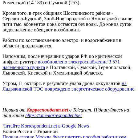
Роменский (14 189) и Сумской (253).
Кроме того, в трех общинах Шосткинского района -
Середино-Будской, Зноб-Новгородской и Ямпольской свыше
пяти тыс. абонентов пока остаются без воды. До конца суток
водоснажение обещают возобновить.
Работы по восстановлению электро- и водоснабжения в
области продолжаются.
Напомним, после вчерашних ударов РФ по критической
инфраструктуре
возобновлено электроснабжение 3 571
населенного пункта
в Полтавской, Сумской, Тернопольской,
Львовской, Киевской и Хмельницкой областях.
Утром, 11 октября, в результате удара дрона оккупантов
на
Ладыжинской ТЭС повреждено энергетическое оборудование.
Новини от
Корреспондент.net
в Telegram. Підписуйтесь на
наш канал
https://t.me/korrespondentnet
Читайте Korrespondent.net в Google News
Война России с Украиной
Провал сезона: Москва будет платить пособия работникам