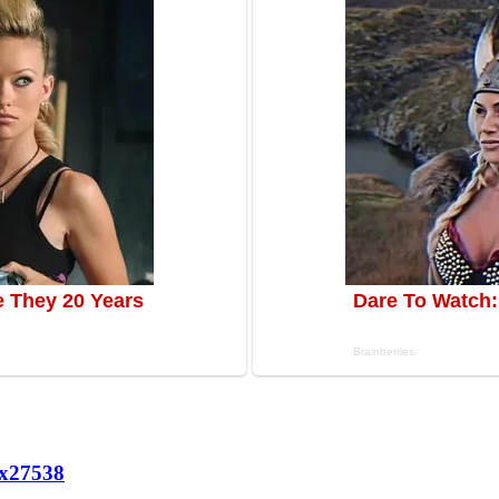
х
27538