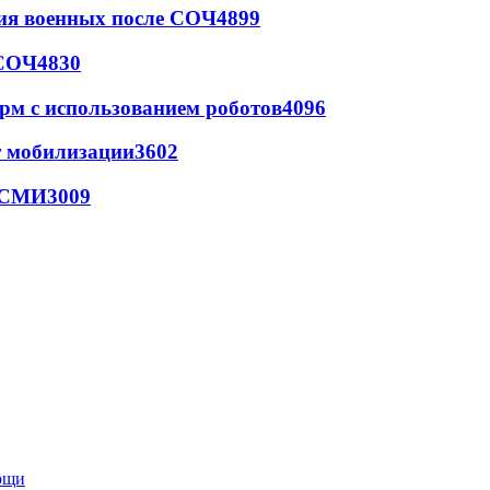
ия военных после СОЧ
4899
 СОЧ
4830
рм с использованием роботов
4096
т мобилизации
3602
- СМИ
3009
мощи