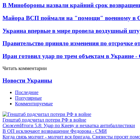
В Минобороны назвали крайний срок возвращен
Майора ВСП поймали на "помощи" военному в
Украина впервые в мире провела воздушный шту
Правительство приняло изменения по отсрочке о
Иран готовил удар по трем объектам в Украине 
Читать комментарии
Новости Украины
Последние
Популярные
Комментируемые
Генштаб подсчитал потери РФ в войне
Сюжет
Итоги 5.8: Удар по Киеву и нехватка антибаллистики
В ОП исключают возвращение Федорова - СМИ
Когда связь молчит - молчит вся бригада. Связисты просят по