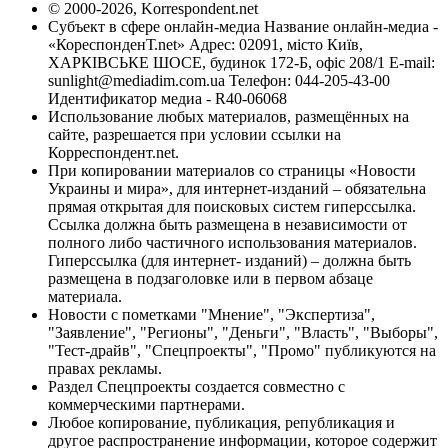
© 2000-2026, Korrespondent.net
Субъект в сфере онлайн-медиа Название онлайн-медиа -
«КореспонденТ.net» Адрес: 02091, місто Київ,
ХАРКІВСЬКЕ ШОСЕ, будинок 172-Б, офіс 208/1 E-mail:
sunlight@mediadim.com.ua
Телефон: 044-205-43-00
Идентификатор медиа - R40-06068
Использование любых материалов, размещённых на
сайте, разрешается при условии ссылки на
Корреспондент.net.
При копировании материалов со страницы «Новости
Украины и мира», для интернет-изданий – обязательна
прямая открытая для поисковых систем гиперссылка.
Ссылка должна быть размещена в независимости от
полного либо частичного использования материалов.
Гиперссылка (для интернет- изданий) – должна быть
размещена в подзаголовке или в первом абзаце
материала.
Новости с пометками "Мнение", "Экспертиза",
"Заявление", "Регионы", "Деньги", "Власть", "Выборы",
"Тест-драйв", "Спецпроекты", "Промо" публикуются на
правах рекламы.
Раздел Спецпроекты создается совместно с
коммерческими партнерами.
Любое копирование, публикация, републикация и
другое распространение информации, которое содержит