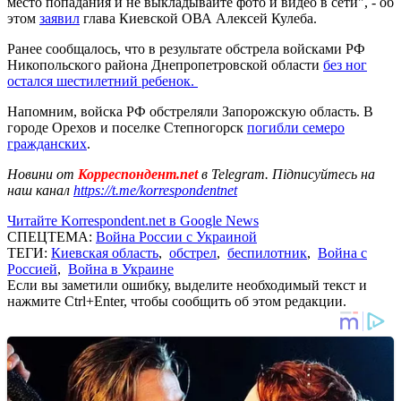
место попадания и не выкладывайте фото и видео в сети", - об
этом
заявил
глава Киевской ОВА Алексей Кулеба.
Ранее сообщалось, что в результате обстрела войсками РФ
Никопольского района Днепропетровской области
без ног
остался шестилетний ребенок.
Напомним, войска РФ обстреляли Запорожскую область. В
городе Орехов и поселке Степногорск
погибли семеро
гражданских
.
Новини от
Корреспондент.net
в Telegram. Підписуйтесь на
наш канал
https://t.me/korrespondentnet
Читайте Korrespondent.net в Google News
СПЕЦТЕМА:
Война России с Украиной
ТЕГИ:
Киевская область
,
обстрел
,
беспилотник
,
Война с
Россией
,
Война в Украине
Если вы заметили ошибку, выделите необходимый текст и
нажмите Ctrl+Enter, чтобы сообщить об этом редакции.