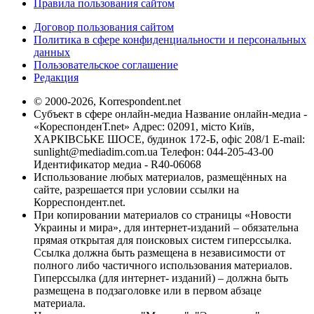
Правила пользования сайтом
Договор пользования сайтом
Политика в сфере конфиденциальности и персональных
данных
Пользовательское соглашение
Редакция
© 2000-2026, Korrespondent.net
Субъект в сфере онлайн-медиа Название онлайн-медиа -
«КореспонденТ.net» Адрес: 02091, місто Київ,
ХАРКІВСЬКЕ ШОСЕ, будинок 172-Б, офіс 208/1 E-mail:
sunlight@mediadim.com.ua
Телефон: 044-205-43-00
Идентификатор медиа - R40-06068
Использование любых материалов, размещённых на
сайте, разрешается при условии ссылки на
Корреспондент.net.
При копировании материалов со страницы «Новости
Украины и мира», для интернет-изданий – обязательна
прямая открытая для поисковых систем гиперссылка.
Ссылка должна быть размещена в независимости от
полного либо частичного использования материалов.
Гиперссылка (для интернет- изданий) – должна быть
размещена в подзаголовке или в первом абзаце
материала.