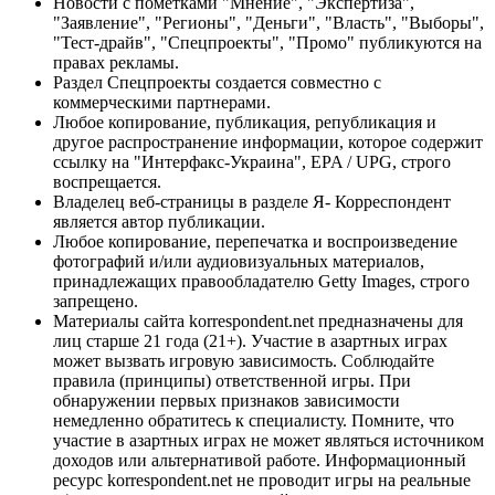
Новости с пометками "Мнение", "Экспертиза",
"Заявление", "Регионы", "Деньги", "Власть", "Выборы",
"Тест-драйв", "Спецпроекты", "Промо" публикуются на
правах рекламы.
Раздел Спецпроекты создается совместно с
коммерческими партнерами.
Любое копирование, публикация, републикация и
другое распространение информации, которое содержит
ссылку на "Интерфакс-Украина", EPA / UPG, строго
воспрещается.
Владелец веб-страницы в разделе Я- Корреспондент
является автор публикации.
Любое копирование, перепечатка и воспроизведение
фотографий и/или аудиовизуальных материалов,
принадлежащих правообладателю Getty Images, строго
запрещено.
Материалы сайта korrespondent.net предназначены для
лиц старше 21 года (21+). Участие в азартных играх
может вызвать игровую зависимость. Соблюдайте
правила (принципы) ответственной игры. При
обнаружении первых признаков зависимости
немедленно обратитесь к специалисту. Помните, что
участие в азартных играх не может являться источником
доходов или альтернативой работе. Информационный
ресурс korrespondent.net не проводит игры на реальные