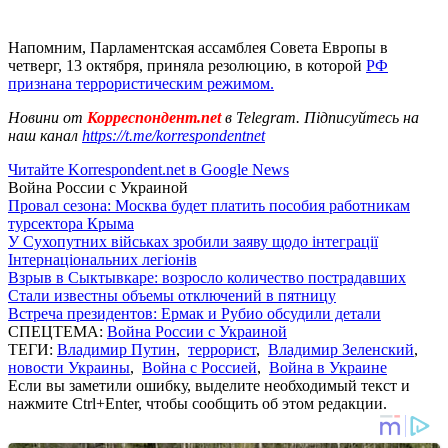
Напомним, Парламентская ассамблея Совета Европы в
четверг, 13 октября, приняла резолюцию, в которой
РФ
признана террористическим режимом.
Новини от
Корреспондент.net
в Telegram. Підписуйтесь на
наш канал
https://t.me/korrespondentnet
Читайте Korrespondent.net в Google News
Война России с Украиной
Провал сезона: Москва будет платить пособия работникам
турсектора Крыма
У Сухопутних військах зробили заяву щодо інтеграції
Інтернаціональних легіонів
Взрыв в Сыктывкаре: возросло количество пострадавших
Стали известны объемы отключений в пятницу
Встреча президентов: Ермак и Рубио обсудили детали
СПЕЦТЕМА:
Война России с Украиной
ТЕГИ:
Владимир Путин
,
террорист
,
Владимир Зеленский
,
новости Украины
,
Война с Россией
,
Война в Украине
Если вы заметили ошибку, выделите необходимый текст и
нажмите Ctrl+Enter, чтобы сообщить об этом редакции.