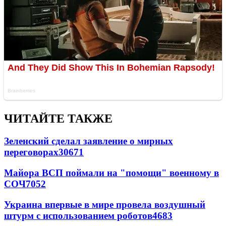
ЧИТАЙТЕ ТАКЖЕ
Зеленский сделал заявление о мирных
переговорах
30671
Майора ВСП поймали на "помощи" военному в
СОЧ
7052
Украина впервые в мире провела воздушный
штурм с использованием роботов
4683