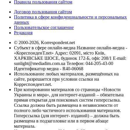
Правила пользования сайтом
Договор пользования сайтом
Политика в сфере конфиденциальности и персональных
данных
Пользовательское соглашение
Редакция
© 2000-2026, Korrespondent.net
Субъект в сфере онлайн-медиа Название онлайн-медиа -
«КореспонденТ.net» Адрес: 02091, місто Київ,
ХАРКІВСЬКЕ ШОСЕ, будинок 172-Б, офіс 208/1 E-mail:
sunlight@mediadim.com.ua
Телефон: 044-205-43-00
Идентификатор медиа - R40-06068
Использование любых материалов, размещённых на
сайте, разрешается при условии ссылки на
Корреспондент.net.
При копировании материалов со страницы «Новости
Украины и мира», для интернет-изданий – обязательна
прямая открытая для поисковых систем гиперссылка.
Ссылка должна быть размещена в независимости от
полного либо частичного использования материалов.
Гиперссылка (для интернет- изданий) – должна быть
размещена в подзаголовке или в первом абзаце
материала.