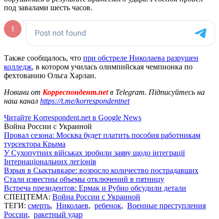
под завалами шесть часов.
Также сообщалось, что
при обстреле Николаева разрушен
колледж
, в котором училась олимпийская чемпионка по
фехтованию Ольга Харлан.
Новини от
Корреспондент.net
в Telegram. Підписуйтесь на
наш канал
https://t.me/korrespondentnet
Читайте Korrespondent.net в Google News
Война России с Украиной
Провал сезона: Москва будет платить пособия работникам
турсектора Крыма
У Сухопутних військах зробили заяву щодо інтеграції
Інтернаціональних легіонів
Взрыв в Сыктывкаре: возросло количество пострадавших
Стали известны объемы отключений в пятницу
Встреча президентов: Ермак и Рубио обсудили детали
СПЕЦТЕМА:
Война России с Украиной
ТЕГИ:
смерть
,
Николаев
,
ребенок
,
Военные преступления
России
,
ракетный удар