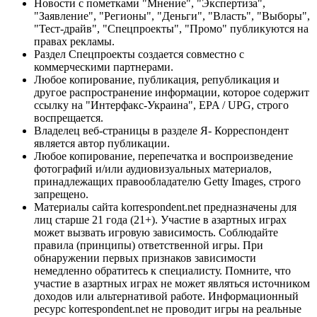
Новости с пометками "Мнение", "Экспертиза",
"Заявление", "Регионы", "Деньги", "Власть", "Выборы",
"Тест-драйв", "Спецпроекты", "Промо" публикуются на
правах рекламы.
Раздел Спецпроекты создается совместно с
коммерческими партнерами.
Любое копирование, публикация, републикация и
другое распространение информации, которое содержит
ссылку на "Интерфакс-Украина", EPA / UPG, строго
воспрещается.
Владелец веб-страницы в разделе Я- Корреспондент
является автор публикации.
Любое копирование, перепечатка и воспроизведение
фотографий и/или аудиовизуальных материалов,
принадлежащих правообладателю Getty Images, строго
запрещено.
Материалы сайта korrespondent.net предназначены для
лиц старше 21 года (21+). Участие в азартных играх
может вызвать игровую зависимость. Соблюдайте
правила (принципы) ответственной игры. При
обнаружении первых признаков зависимости
немедленно обратитесь к специалисту. Помните, что
участие в азартных играх не может являться источником
доходов или альтернативой работе. Информационный
ресурс korrespondent.net не проводит игры на реальные