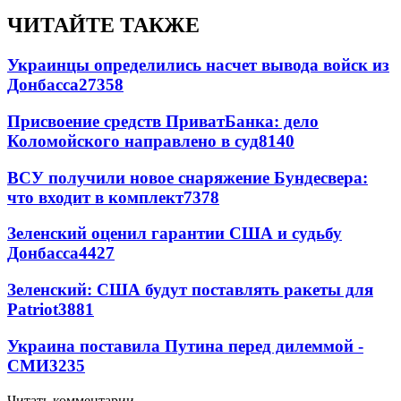
ЧИТАЙТЕ ТАКЖЕ
Украинцы определились насчет вывода войск из
Донбасса
27358
Присвоение средств ПриватБанка: дело
Коломойского направлено в суд
8140
ВСУ получили новое снаряжение Бундесвера:
что входит в комплект
7378
Зеленский оценил гарантии США и судьбу
Донбасса
4427
Зеленский: США будут поставлять ракеты для
Patriot
3881
Украина поставила Путина перед дилеммой -
СМИ
3235
Читать комментарии