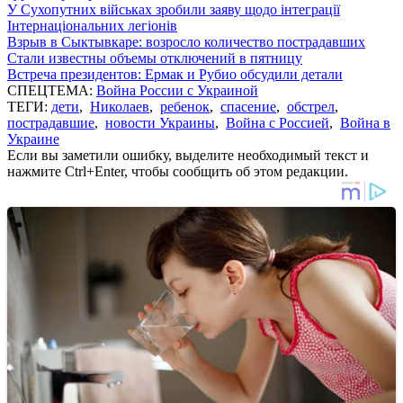
У Сухопутних військах зробили заяву щодо інтеграції
Інтернаціональних легіонів
Взрыв в Сыктывкаре: возросло количество пострадавших
Стали известны объемы отключений в пятницу
Встреча президентов: Ермак и Рубио обсудили детали
СПЕЦТЕМА:
Война России с Украиной
ТЕГИ:
дети
,
Николаев
,
ребенок
,
спасение
,
обстрел
,
пострадавшие
,
новости Украины
,
Война с Россией
,
Война в
Украине
Если вы заметили ошибку, выделите необходимый текст и
нажмите Ctrl+Enter, чтобы сообщить об этом редакции.