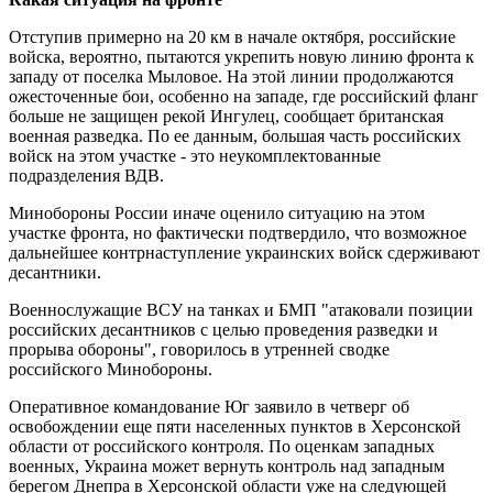
Отступив примерно на 20 км в начале октября, российские
войска, вероятно, пытаются укрепить новую линию фронта к
западу от поселка Мыловое. На этой линии продолжаются
ожесточенные бои, особенно на западе, где российский фланг
больше не защищен рекой Ингулец, сообщает британская
военная разведка. По ее данным, большая часть российских
войск на этом участке - это неукомплектованные
подразделения ВДВ.
Минобороны России иначе оценило ситуацию на этом
участке фронта, но фактически подтвердило, что возможное
дальнейшее контрнаступление украинских войск сдерживают
десантники.
Военнослужащие ВСУ на танках и БМП "атаковали позиции
российских десантников с целью проведения разведки и
прорыва обороны", говорилось в утренней сводке
российского Минобороны.
Оперативное командование Юг заявило в четверг об
освобождении еще пяти населенных пунктов в Херсонской
области от российского контроля. По оценкам западных
военных, Украина может вернуть контроль над западным
берегом Днепра в Херсонской области уже на следующей