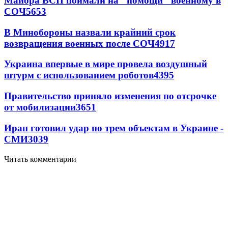
Майора ВСП поймали на "помощи" военному в
СОЧ
5653
В Минобороны назвали крайний срок
возвращения военных после СОЧ
4917
Украина впервые в мире провела воздушный
штурм с использованием роботов
4395
Правительство приняло изменения по отсрочке
от мобилизации
3651
Иран готовил удар по трем объектам в Украине -
СМИ
3039
Читать комментарии