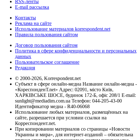
RSS-ленты
E-mail рассылка
Контакты
Реклама на сайте
Использование материалов korrespondent.net
Правила пользования сайтом
Договор пользования сайтом
Политика в сфере конфиденциальности и персональных
данных
Пользовательское соглашение
Редакция
© 2000-2026, Korrespondent.net
Субъект в сфере онлайн-медиа Название онлайн-медиа -
«КореспонденТ.net» Адрес: 02091, місто Київ,
ХАРКІВСЬКЕ ШОСЕ, будинок 172-Б, офіс 208/1 E-mail:
sunlight@mediadim.com.ua
Телефон: 044-205-43-00
Идентификатор медиа - R40-06068
Использование любых материалов, размещённых на
сайте, разрешается при условии ссылки на
Корреспондент.net.
При копировании материалов со страницы «Новости
Украины и мира», для интернет-изданий – обязательна