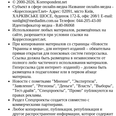
© 2000-2026, Korrespondent.net
Субъект в сфере онлайн-медиа Название онлайн-медиа -
«КореспонденТ.net» Адрес: 02091, місто Київ,
ХАРКІВСЬКЕ ШОСЕ, будинок 172-Б, офіс 208/1 E-mail:
sunlight@mediadim.com.ua
Телефон: 044-205-43-00
Идентификатор медиа - R40-06068
Использование любых материалов, размещённых на
сайте, разрешается при условии ссылки на
Корреспондент.net.
При копировании материалов со страницы «Новости
Украины и мира», для интернет-изданий – обязательна
прямая открытая для поисковых систем гиперссылка.
Ссылка должна быть размещена в независимости от
полного либо частичного использования материалов.
Гиперссылка (для интернет- изданий) – должна быть
размещена в подзаголовке или в первом абзаце
материала.
Новости с пометками "Мнение", "Экспертиза",
"Заявление", "Регионы", "Деньги", "Власть", "Выборы",
"Тест-драйв", "Спецпроекты", "Промо" публикуются на
правах рекламы.
Раздел Спецпроекты создается совместно с
коммерческими партнерами.
Любое копирование, публикация, републикация и
другое распространение информации, которое содержит