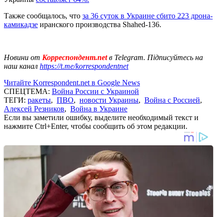
Также сообщалось, что
за 36 суток в Украине сбито 223 дрона-
камикадзе
иранского производства Shahed-136.
Новини от
Корреспондент.net
в Telegram. Підписуйтесь на
наш канал
https://t.me/korrespondentnet
Читайте Korrespondent.net в Google News
СПЕЦТЕМА:
Война России с Украиной
ТЕГИ:
ракеты
,
ПВО
,
новости Украины
,
Война с Россией
,
Алексей Резников
,
Война в Украине
Если вы заметили ошибку, выделите необходимый текст и
нажмите Ctrl+Enter, чтобы сообщить об этом редакции.