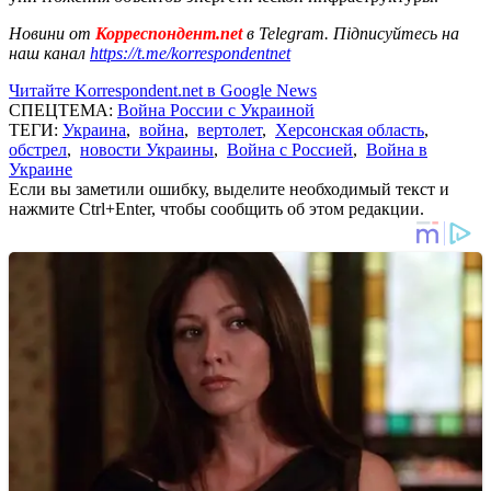
Новини от
Корреспондент.net
в Telegram. Підписуйтесь на
наш канал
https://t.me/korrespondentnet
Читайте Korrespondent.net в Google News
СПЕЦТЕМА:
Война России с Украиной
ТЕГИ:
Украина
,
война
,
вертолет
,
Херсонская область
,
обстрел
,
новости Украины
,
Война с Россией
,
Война в
Украине
Если вы заметили ошибку, выделите необходимый текст и
нажмите Ctrl+Enter, чтобы сообщить об этом редакции.