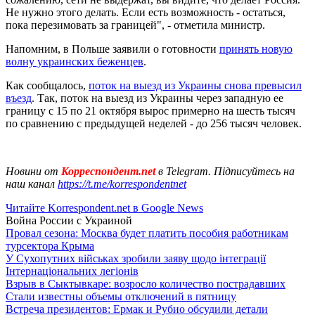
Не нужно этого делать. Если есть возможность - остаться,
пока перезимовать за границей", - отметила министр.
Напомним, в Польше заявили о готовности
принять новую
волну украинских беженцев
.
Как сообщалось,
поток на выезд из Украины снова превысил
въезд
. Так, поток на выезд из Украины через западную ее
границу с 15 по 21 октября вырос примерно на шесть тысяч
по сравнению с предыдущей неделей - до 256 тысяч человек.
Новини от
Корреспондент.net
в Telegram. Підписуйтесь на
наш канал
https://t.me/korrespondentnet
Читайте Korrespondent.net в Google News
Война России с Украиной
Провал сезона: Москва будет платить пособия работникам
турсектора Крыма
У Сухопутних військах зробили заяву щодо інтеграції
Інтернаціональних легіонів
Взрыв в Сыктывкаре: возросло количество пострадавших
Стали известны объемы отключений в пятницу
Встреча президентов: Ермак и Рубио обсудили детали