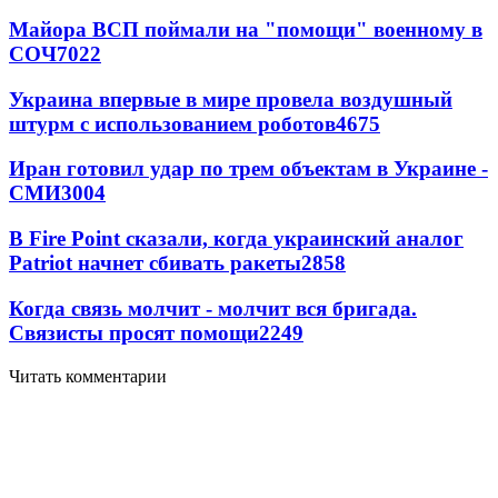
Майора ВСП поймали на "помощи" военному в
СОЧ
7022
Украина впервые в мире провела воздушный
штурм с использованием роботов
4675
Иран готовил удар по трем объектам в Украине -
СМИ
3004
В Fire Point сказали, когда украинский аналог
Patriot начнет сбивать ракеты
2858
Когда связь молчит - молчит вся бригада.
Связисты просят помощи
2249
Читать комментарии