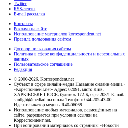
Twitter
RSS-ленты
E-mail рассылка
Контакты
Реклама на сайте
Использование материалов korrespondent.net
Правила пользования сайтом
Договор пользования сайтом
Политика в сфере конфиденциальности и персональных
данных
Пользовательское соглашение
Редакция
© 2000-2026, Korrespondent.net
Субъект в сфере онлайн-медиа Название онлайн-медиа -
«КореспонденТ.net» Адрес: 02091, місто Київ,
ХАРКІВСЬКЕ ШОСЕ, будинок 172-Б, офіс 208/1 E-mail:
sunlight@mediadim.com.ua
Телефон: 044-205-43-00
Идентификатор медиа - R40-06068
Использование любых материалов, размещённых на
сайте, разрешается при условии ссылки на
Корреспондент.net.
При копировании материалов со страницы «Новости