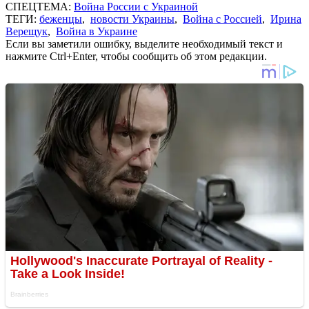
СПЕЦТЕМА:
Война России с Украиной
ТЕГИ:
беженцы
,
новости Украины
,
Война с Россией
,
Ирина
Верещук
,
Война в Украине
Если вы заметили ошибку, выделите необходимый текст и
нажмите Ctrl+Enter, чтобы сообщить об этом редакции.