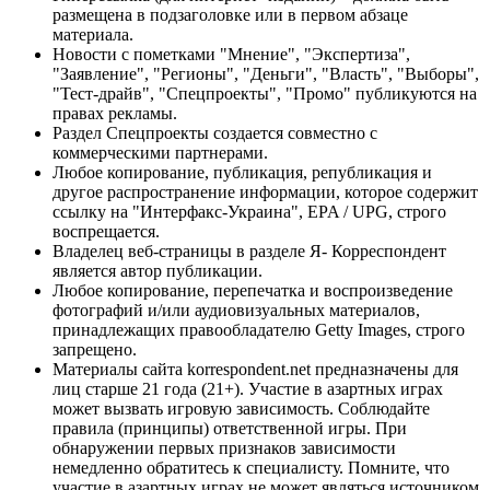
размещена в подзаголовке или в первом абзаце
материала.
Новости с пометками "Мнение", "Экспертиза",
"Заявление", "Регионы", "Деньги", "Власть", "Выборы",
"Тест-драйв", "Спецпроекты", "Промо" публикуются на
правах рекламы.
Раздел Спецпроекты создается совместно с
коммерческими партнерами.
Любое копирование, публикация, републикация и
другое распространение информации, которое содержит
ссылку на "Интерфакс-Украина", EPA / UPG, строго
воспрещается.
Владелец веб-страницы в разделе Я- Корреспондент
является автор публикации.
Любое копирование, перепечатка и воспроизведение
фотографий и/или аудиовизуальных материалов,
принадлежащих правообладателю Getty Images, строго
запрещено.
Материалы сайта korrespondent.net предназначены для
лиц старше 21 года (21+). Участие в азартных играх
может вызвать игровую зависимость. Соблюдайте
правила (принципы) ответственной игры. При
обнаружении первых признаков зависимости
немедленно обратитесь к специалисту. Помните, что
участие в азартных играх не может являться источником