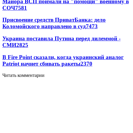
Майора ВСП поймали на "помощи" военному в
СОЧ
7581
Присвоение средств ПриватБанка: дело
Коломойского направлено в суд
7473
Украина поставила Путина перед дилеммой -
СМИ
2825
В Fire Point сказали, когда украинский аналог
Patriot начнет сбивать ракеты
2370
Читать комментарии