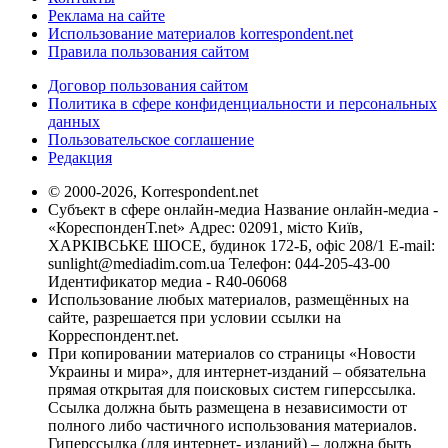
Реклама на сайте
Использование материалов korrespondent.net
Правила пользования сайтом
Договор пользования сайтом
Политика в сфере конфиденциальности и персональных
данных
Пользовательское соглашение
Редакция
© 2000-2026, Korrespondent.net
Субъект в сфере онлайн-медиа Название онлайн-медиа -
«КореспонденТ.net» Адрес: 02091, місто Київ,
ХАРКІВСЬКЕ ШОСЕ, будинок 172-Б, офіс 208/1 E-mail:
sunlight@mediadim.com.ua
Телефон: 044-205-43-00
Идентификатор медиа - R40-06068
Использование любых материалов, размещённых на
сайте, разрешается при условии ссылки на
Корреспондент.net.
При копировании материалов со страницы «Новости
Украины и мира», для интернет-изданий – обязательна
прямая открытая для поисковых систем гиперссылка.
Ссылка должна быть размещена в независимости от
полного либо частичного использования материалов.
Гиперссылка (для интернет- изданий) – должна быть