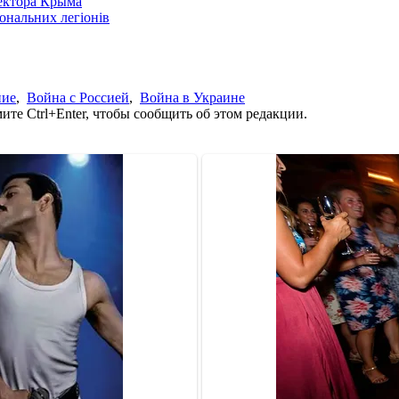
сектора Крыма
іональних легіонів
ние
,
Война с Россией
,
Война в Украине
те Ctrl+Enter, чтобы сообщить об этом редакции.