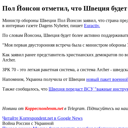
Пол Йонсон отметил, что Швеция будет 
Министр обороны Швеции Пол Йонсон заявил, что страна пред
в интервью газете Dagens Nyheter, пишет
Euractiv.
По словам Йонсона, Швеция будет более активно поддерживать
"Моя первая двусторонняя встреча была с министром обороны 
Как заявил ранее представитель христианских демократов по 
Archer.
ЗРК 70 - это легкая ракетная система, а система Archer - шведс
Напомним, Украина получила от Швеции
новый пакет военно
Также сообщалось, что
Швеция передаст ВСУ "важные инстру
Новини от
Корреспондент.net
в Telegram. Підписуйтесь на на
Читайте Korrespondent.net в Google News
Война России с Украиной