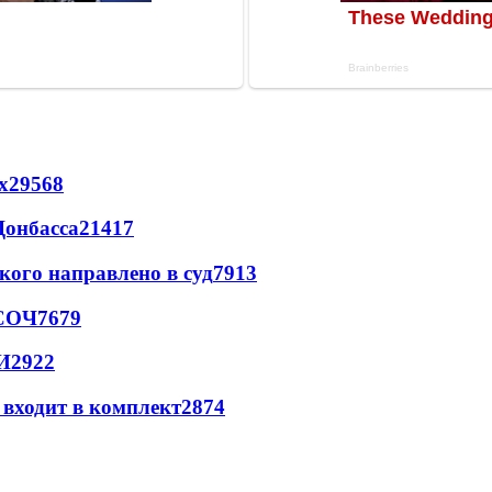
х
29568
Донбасса
21417
кого направлено в суд
7913
 СОЧ
7679
И
2922
 входит в комплект
2874