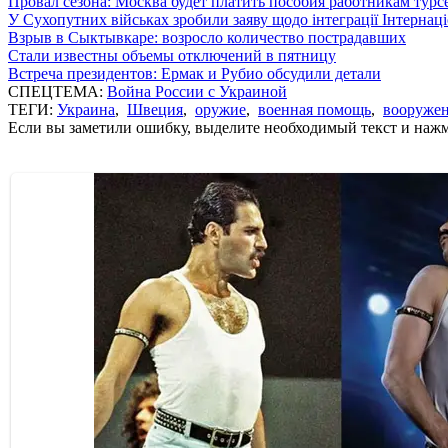
Провал сезона: Москва будет платить пособия работникам тур
У Сухопутних військах зробили заяву щодо інтеграції Інтернац
Взрыв в Сыктывкаре: возросло количество пострадавших
Стали известны объемы отключений в пятницу
Встреча президентов: Ермак и Рубио обсудили детали
СПЕЦТЕМА:
Война России с Украиной
ТЕГИ:
Украина
,
Швеция
,
оружие
,
военная помощь
,
вооруже
Если вы заметили ошибку, выделите необходимый текст и нажми