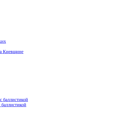
ких
на Киевщине
с баллистикой