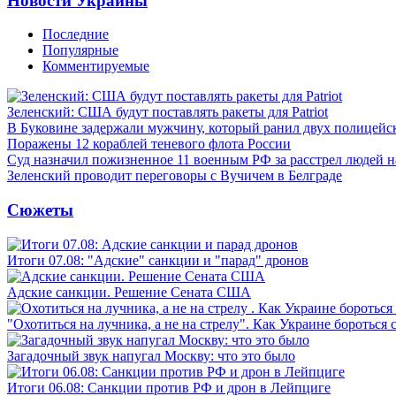
Новости Украины
Последние
Популярные
Комментируемые
Зеленский: США будут поставлять ракеты для Patriot
В Буковине задержали мужчину, который ранил двух полицейс
Поражены 12 кораблей теневого флота России
Суд назначил пожизненное 11 военным РФ за расстрел людей 
Зеленский проводит переговоры с Вучичем в Белграде
Сюжеты
Итоги 07.08: "Адские" санкции и "парад" дронов
Адские санкции. Решение Сената США
"Охотиться на лучника, а не на стрелу". Как Украине бороться 
Загадочный звук напугал Москву: что это было
Итоги 06.08: Санкции против РФ и дрон в Лейпциге