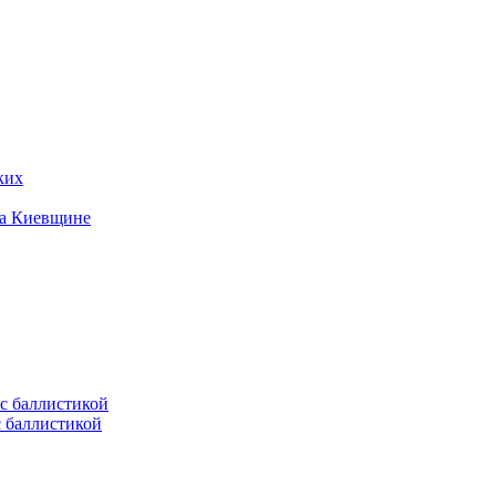
ких
на Киевщине
с баллистикой