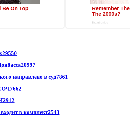
х
29550
Донбасса
20997
кого направлено в суд
7861
 СОЧ
7662
И
2912
 входит в комплект
2543