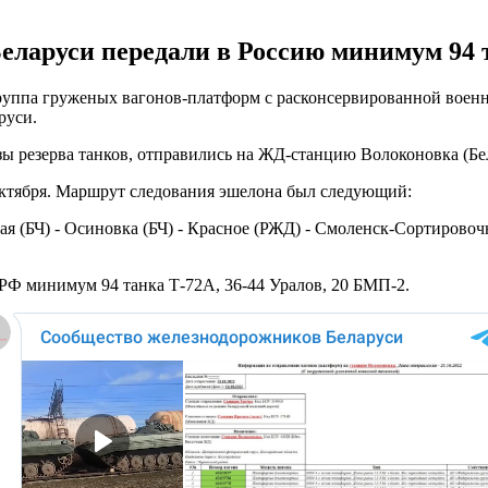
Беларуси передали в Россию минимум 94 
 группа груженых вагонов-платформ с расконсервированной воен
руси.
азы резерва танков, отправились на ЖД-станцию Волоконовка (Бе
октября. Маршрут следования эшелона был следующий:
ная (БЧ) - Осиновка (БЧ) - Красное (РЖД) - Смоленск-Сортирово
РФ минимум 94 танка Т-72А, 36-44 Уралов, 20 БМП-2.