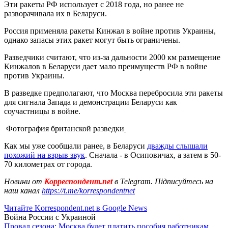
Эти ракеты РФ использует с 2018 года, но ранее не
разворачивала их в Беларуси.
Россия применяла ракеты Кинжал в войне против Украины,
однако запасы этих ракет могут быть ограничены.
Разведчики считают, что из-за дальности 2000 км размещение
Кинжалов в Беларуси дает мало преимуществ РФ в войне
против Украины.
В разведке предполагают, что Москва перебросила эти ракеты
для сигнала Запада и демонстрации Беларуси как
соучастницы в войне.
Фотография британской разведки
Как мы уже сообщали ранее, в Беларуси
дважды слышали
похожий на взрыв звук
. Сначала - в Осиповичах, а затем в 50-
70 километрах от города.
Новини от
Корреспондент.net
в Telegram. Підписуйтесь на
наш канал
https://t.me/korrespondentnet
Читайте Korrespondent.net в Google News
Война России с Украиной
Провал сезона: Москва будет платить пособия работникам