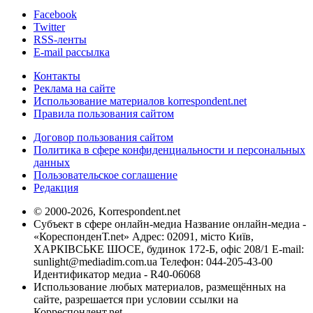
Facebook
Twitter
RSS-ленты
E-mail рассылка
Контакты
Реклама на сайте
Использование материалов korrespondent.net
Правила пользования сайтом
Договор пользования сайтом
Политика в сфере конфиденциальности и персональных
данных
Пользовательское соглашение
Редакция
© 2000-2026, Korrespondent.net
Субъект в сфере онлайн-медиа Название онлайн-медиа -
«КореспонденТ.net» Адрес: 02091, місто Київ,
ХАРКІВСЬКЕ ШОСЕ, будинок 172-Б, офіс 208/1 E-mail:
sunlight@mediadim.com.ua
Телефон: 044-205-43-00
Идентификатор медиа - R40-06068
Использование любых материалов, размещённых на
сайте, разрешается при условии ссылки на
Корреспондент.net.