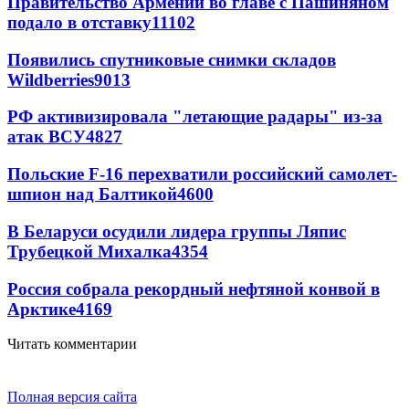
Правительство Армении во главе с Пашиняном
подало в отставку
11102
Появились спутниковые снимки складов
Wildberries
9013
РФ активизировала "летающие радары" из-за
атак ВСУ
4827
Польские F-16 перехватили российский самолет-
шпион над Балтикой
4600
В Беларуси осудили лидера группы Ляпис
Трубецкой Михалка
4354
Россия собрала рекордный нефтяной конвой в
Арктике
4169
Читать комментарии
Полная версия сайта