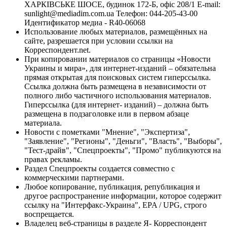
ХАРКІВСЬКЕ ШОСЕ, будинок 172-Б, офіс 208/1 E-mail:
sunlight@mediadim.com.ua
Телефон: 044-205-43-00
Идентификатор медиа - R40-06068
Использование любых материалов, размещённых на
сайте, разрешается при условии ссылки на
Корреспондент.net.
При копировании материалов со страницы «Новости
Украины и мира», для интернет-изданий – обязательна
прямая открытая для поисковых систем гиперссылка.
Ссылка должна быть размещена в независимости от
полного либо частичного использования материалов.
Гиперссылка (для интернет- изданий) – должна быть
размещена в подзаголовке или в первом абзаце
материала.
Новости с пометками "Мнение", "Экспертиза",
"Заявление", "Регионы", "Деньги", "Власть", "Выборы",
"Тест-драйв", "Спецпроекты", "Промо" публикуются на
правах рекламы.
Раздел Спецпроекты создается совместно с
коммерческими партнерами.
Любое копирование, публикация, републикация и
другое распространение информации, которое содержит
ссылку на "Интерфакс-Украина", EPA / UPG, строго
воспрещается.
Владелец веб-страницы в разделе Я- Корреспондент