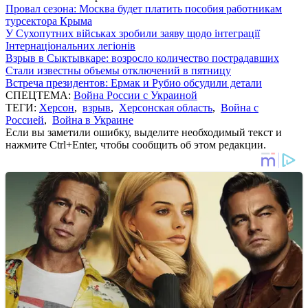
Провал сезона: Москва будет платить пособия работникам
турсектора Крыма
У Сухопутних військах зробили заяву щодо інтеграції
Інтернаціональних легіонів
Взрыв в Сыктывкаре: возросло количество пострадавших
Стали известны объемы отключений в пятницу
Встреча президентов: Ермак и Рубио обсудили детали
СПЕЦТЕМА:
Война России с Украиной
ТЕГИ:
Херсон
,
взрыв
,
Херсонская область
,
Война с
Россией
,
Война в Украине
Если вы заметили ошибку, выделите необходимый текст и
нажмите Ctrl+Enter, чтобы сообщить об этом редакции.