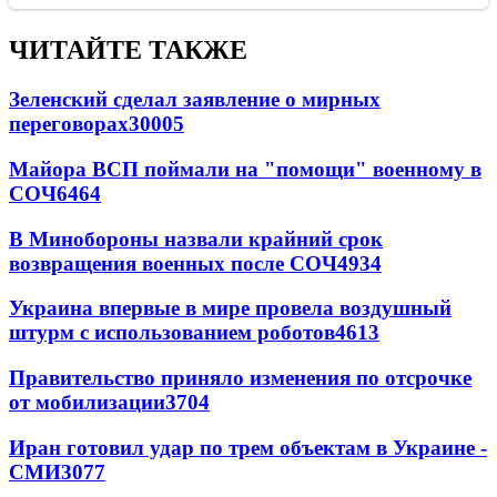
ЧИТАЙТЕ ТАКЖЕ
Зеленский сделал заявление о мирных
переговорах
30005
Майора ВСП поймали на "помощи" военному в
СОЧ
6464
В Минобороны назвали крайний срок
возвращения военных после СОЧ
4934
Украина впервые в мире провела воздушный
штурм с использованием роботов
4613
Правительство приняло изменения по отсрочке
от мобилизации
3704
Иран готовил удар по трем объектам в Украине -
СМИ
3077