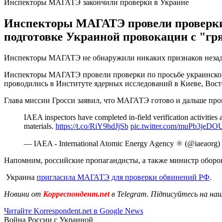
Инспекторы МАГАТЭ закончили проверки в Украине
Инспекторы МАГАТЭ провели проверки п
подготовке Украиной провокации с "гр
Инспекторы МАГАТЭ не обнаружили никаких признаков незадек
Инспекторы МАГАТЭ провели проверки по просьбе украинского 
проводились в Институте ядерных исследований в Киеве, Вос
Глава миссии Гросси заявил, что МАГАТЭ готово и дальше пров
IAEA inspectors have completed in-field verification activities a
materials.
https://t.co/RiY9hdJjSb
pic.twitter.com/muPb3jeDO
— IAEA - International Atomic Energy Agency ⚛️ (@iaeaorg)
Напомним, российские пропагандисты, а также министр оборо
Украина
пригласила МАГАТЭ для проверки обвинений РФ
.
Новини от
Корреспондент.net
в Telegram. Підписуйтесь на на
Читайте Korrespondent.net в Google News
Война России с Украиной