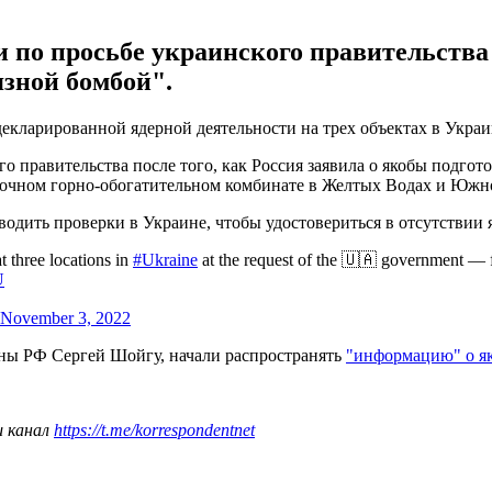
о просьбе украинского правительства п
язной бомбой".
ларированной ядерной деятельности на трех объектах в Украин
правительства после того, как Россия заявила о якобы подгот
точном горно-обогатительном комбинате в Желтых Водах и Южн
одить проверки в Украине, чтобы удостовериться в отсутствии 
t three locations in
#Ukraine
at the request of the 🇺🇦 government — f
U
November 3, 2022
ны РФ Сергей Шойгу, начали распространять
"информацию" о як
ш канал
https://t.me/korrespondentnet