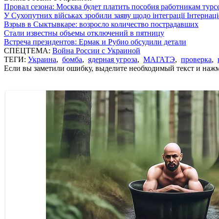
Провал сезона: Москва будет платить пособия работникам тур
У Сухопутних військах зробили заяву щодо інтеграції Інтернац
Взрыв в Сыктывкаре: возросло количество пострадавших
Стали известны объемы отключений в пятницу
Встреча президентов: Ермак и Рубио обсудили детали
СПЕЦТЕМА:
Война России с Украиной
ТЕГИ:
Украина
,
бомба
,
ядерная угроза
,
МАГАТЭ
,
проверка
,
Если вы заметили ошибку, выделите необходимый текст и нажми