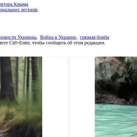
сектора Крыма
іональних легіонів
новости Украины
,
Война в Украине
,
грязная бомба
те Ctrl+Enter, чтобы сообщить об этом редакции.