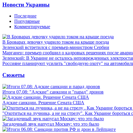
Новости Украины
Последние
Популярные
Комментируемые
В Броварах девочку ударило током на крыше поезда
Зеленский встретился с премьер-министром Сербии
Марганец: премьер сообщил о кадровых решениях после авари
Зеленский: В Украине не осталось неповрежденных электрост
Россияне планируют усилить "свободную охоту" на автомобил
Сюжеты
Итоги 07.08: "Адские" санкции и "парад" дронов
Адские санкции. Решение Сената США
"Охотиться на лучника, а не на стрелу". Как Украине бороться 
Загадочный звук напугал Москву: что это было