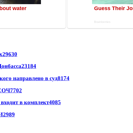
х
29630
Донбасса
23184
кого направлено в суд
8174
 СОЧ
7702
 входит в комплект
4085
И
2989