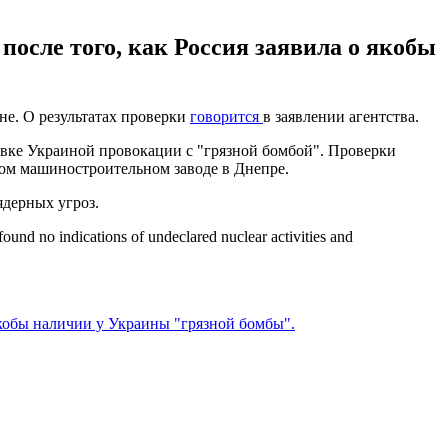
осле того, как Россия заявила о якобы
е. О результатах проверки
говорится
в заявлении агентства.
овке Украиной провокации с "грязной бомбой". Проверки
ом машиностроительном заводе в Днепре.
ядерных угроз.
ound no indications of undeclared nuclear activities and
обы наличии у Украины "грязной бомбы".