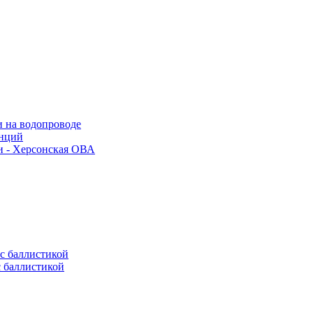
и на водопроводе
анций
и - Херсонская ОВА
с баллистикой