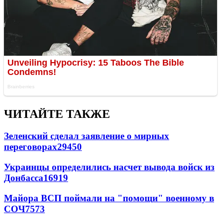
ЧИТАЙТЕ ТАКЖЕ
Зеленский сделал заявление о мирных
переговорах
29450
Украинцы определились насчет вывода войск из
Донбасса
16919
Майора ВСП поймали на "помощи" военному в
СОЧ
7573