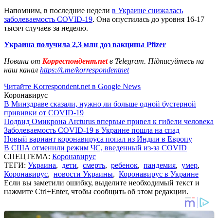
Напомним, в последние недели
в Украине снижалась
заболеваемость СOVID-19
. Она опустилась до уровня 16-17
тысяч случаев за неделю.
Украина получила 2,3 млн доз вакцины Pfizer
Новини от
Корреспондент.net
в Telegram. Підписуйтесь на
наш канал
https://t.me/korrespondentnet
Читайте Korrespondent.net в Google News
Коронавирус
В Минздраве сказали, нужно ли больше одной бустерной
прививки от COVID-19
Подвид Омикрона Arcturus впервые привел к гибели человека
Заболеваемость COVID-19 в Украине пошла на спад
Новый вариант коронавируса попал из Индии в Европу
В США отменили режим ЧС, введенный из-за COVID
СПЕЦТЕМА:
Коронавирус
ТЕГИ:
Украина
,
дети
,
смерть
,
ребенок
,
пандемия
,
умер
,
Коронавирус
,
новости Украины
,
Коронавирус в Украине
Если вы заметили ошибку, выделите необходимый текст и
нажмите Ctrl+Enter, чтобы сообщить об этом редакции.