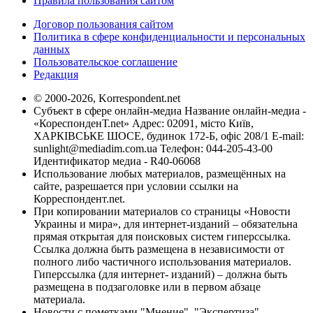
Правила пользования сайтом
Договор пользования сайтом
Политика в сфере конфиденциальности и персональных
данных
Пользовательское соглашение
Редакция
© 2000-2026, Korrespondent.net
Субъект в сфере онлайн-медиа Название онлайн-медиа -
«КореспонденТ.net» Адрес: 02091, місто Київ,
ХАРКІВСЬКЕ ШОСЕ, будинок 172-Б, офіс 208/1 E-mail:
sunlight@mediadim.com.ua
Телефон: 044-205-43-00
Идентификатор медиа - R40-06068
Использование любых материалов, размещённых на
сайте, разрешается при условии ссылки на
Корреспондент.net.
При копировании материалов со страницы «Новости
Украины и мира», для интернет-изданий – обязательна
прямая открытая для поисковых систем гиперссылка.
Ссылка должна быть размещена в независимости от
полного либо частичного использования материалов.
Гиперссылка (для интернет- изданий) – должна быть
размещена в подзаголовке или в первом абзаце
материала.
Новости с пометками "Мнение", "Экспертиза",