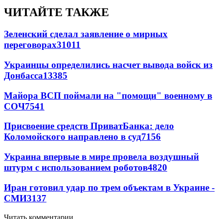
ЧИТАЙТЕ ТАКЖЕ
Зеленский сделал заявление о мирных
переговорах
31011
Украинцы определились насчет вывода войск из
Донбасса
13385
Майора ВСП поймали на "помощи" военному в
СОЧ
7541
Присвоение средств ПриватБанка: дело
Коломойского направлено в суд
7156
Украина впервые в мире провела воздушный
штурм с использованием роботов
4820
Иран готовил удар по трем объектам в Украине -
СМИ
3137
Читать комментарии