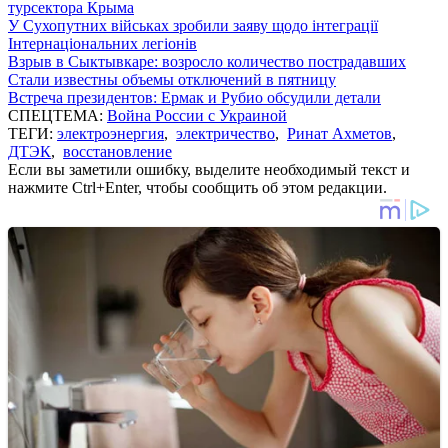
турсектора Крыма
У Сухопутних військах зробили заяву щодо інтеграції
Інтернаціональних легіонів
Взрыв в Сыктывкаре: возросло количество пострадавших
Стали известны объемы отключений в пятницу
Встреча президентов: Ермак и Рубио обсудили детали
СПЕЦТЕМА:
Война России с Украиной
ТЕГИ:
электроэнергия
,
электричество
,
Ринат Ахметов
,
ДТЭК
,
восстановление
Если вы заметили ошибку, выделите необходимый текст и
нажмите Ctrl+Enter, чтобы сообщить об этом редакции.