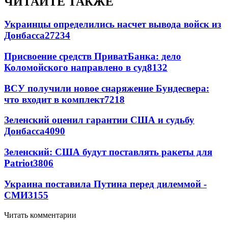
ЧИТАЙТЕ ТАКЖЕ
Украинцы определились насчет вывода войск из
Донбасса
27234
Присвоение средств ПриватБанка: дело
Коломойского направлено в суд
8132
ВСУ получили новое снаряжение Бундесвера:
что входит в комплект
7218
Зеленский оценил гарантии США и судьбу
Донбасса
4090
Зеленский: США будут поставлять ракеты для
Patriot
3806
Украина поставила Путина перед дилеммой -
СМИ
3155
Читать комментарии