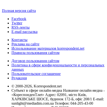
Полная версия сайта
Facebook
Twitter
RSS-ленты
E-mail рассылка
Контакты
Реклама на сайте
Использование материалов korrespondent.net
Правила пользования сайтом
Договор пользования сайтом
Политика в сфере конфиденциальности и персональных
данных
Пользовательское соглашение
Редакция
© 2000-2026, Korrespondent.net
Субъект в сфере онлайн-медиа Название онлайн-медиа -
«КореспонденТ.net» Адрес: 02091, місто Київ,
ХАРКІВСЬКЕ ШОСЕ, будинок 172-Б, офіс 208/1 E-mail:
sunlight@mediadim.com.ua
Телефон: 044-205-43-00