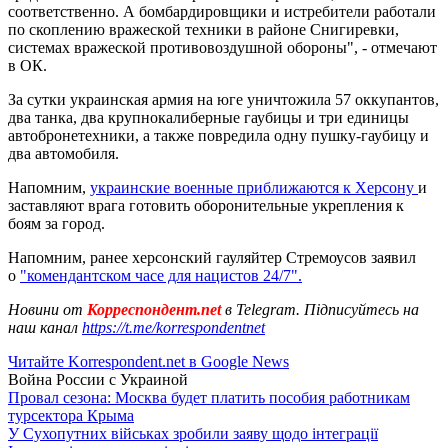
соответственно. А бомбардировщики и истребители работали
по скоплению вражеской техники в районе Снигиревки,
системах вражеской противовоздушной обороны", - отмечают
в ОК.
За сутки украинская армия на юге уничтожила 57 оккупантов,
два танка, два крупнокалиберные гаубицы и три единицы
автобронетехники, а также повредила одну пушку-гаубицу и
два автомобиля.
Напомним,
украинские военные приближаются к Херсону
и
заставляют врага готовить оборонительные укрепления к
боям за город.
Напомним, ранее херсонский гауляйтер Стремоусов заявил
о
"комендантском часе для нацистов 24/7".
Новини от
Корреспондент.net
в Telegram. Підписуйтесь на
наш канал
https://t.me/korrespondentnet
Читайте Korrespondent.net в Google News
Война России с Украиной
Провал сезона: Москва будет платить пособия работникам
турсектора Крыма
У Сухопутних військах зробили заяву щодо інтеграції