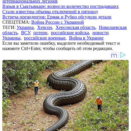
Інтернаціональних легіонів
Взрыв в Сыктывкаре: возросло количество пострадавших
Стали известны объемы отключений в пятницу
Встреча президентов: Ермак и Рубио обсудили детали
СПЕЦТЕМА:
Война России с Украиной
ТЕГИ:
Украина
,
Херсон
,
Херсонская область
,
Николаевская
область
,
ВСУ
,
потери
,
российские войска
,
новости
Украины
,
российские военные
,
Война в Украине
Если вы заметили ошибку, выделите необходимый текст и
нажмите Ctrl+Enter, чтобы сообщить об этом редакции.