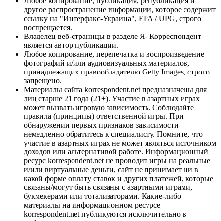
Любое копирование, публикация, републикация и
другое распространение информации, которое содержит
ссылку на "Интерфакс-Украина", EPA / UPG, строго
воспрещается.
Владелец веб-страницы в разделе Я- Корреспондент
является автор публикации.
Любое копирование, перепечатка и воспроизведение
фотографий и/или аудиовизуальных материалов,
принадлежащих правообладателю Getty Images, строго
запрещено.
Материалы сайта korrespondent.net предназначены для
лиц старше 21 года (21+). Участие в азартных играх
может вызвать игровую зависимость. Соблюдайте
правила (принципы) ответственной игры. При
обнаружении первых признаков зависимости
немедленно обратитесь к специалисту. Помните, что
участие в азартных играх не может являться источником
доходов или альтернативой работе. Информационный
ресурс korrespondent.net не проводит игры на реальные
и/или виртуальные деньги, сайт не принимает ни в
какой форме оплату ставок и других платежей, которые
связаны/могут быть связаны с азартными играми,
букмекерами или тотализаторами. Какие-либо
материалы на информационном ресурсе
korrespondent.net публикуются исключительно в