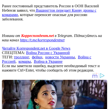
Ранее постоянный представитель России в ООН Василий
Небензя заявил, что
Вашингтон передает Киеву дроны с
комарами
, которые переносят опасные для россиян
заболевания.
Новини от
Корреспондент.net
в Telegram. Підписуйтесь на
наш канал
https://t.me/korrespondentnet
Читайте Korrespondent.net в Google News
СПЕЦТЕМА:
Война России с Украиной
ТЕГИ:
троллинг
,
фейки
,
новости Украины
,
Война с
Россией
,
комары
,
Война в Украине
Если вы заметили ошибку, выделите необходимый текст и
нажмите Ctrl+Enter, чтобы сообщить об этом редакции.