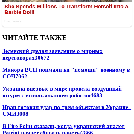
ЧИТАЙТЕ ТАКЖЕ
Зеленский сделал заявление о мирных
переговорах
30672
Майора ВСП поймали на "помощи" военному в
СОЧ
7062
Украина впервые в мире провела воздушный
штурм с использованием роботов
4683
Иран готовил удар по трем объектам в Украине -
СМИ
3008
В Fire Point сказали, когда украинский аналог
Patriot начнет сбивать ракеты
2866