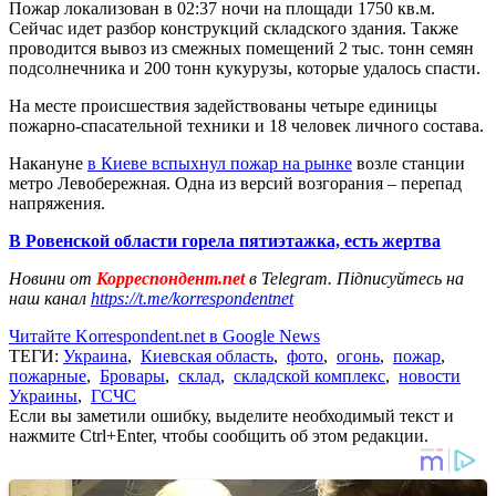
Пожар локализован в 02:37 ночи на площади 1750 кв.м.
Сейчас идет разбор конструкций складского здания. Также
проводится вывоз из смежных помещений 2 тыс. тонн семян
подсолнечника и 200 тонн кукурузы, которые удалось спасти.
На месте происшествия задействованы четыре единицы
пожарно-спасательной техники и 18 человек личного состава.
Накануне
в Киеве вспыхнул пожар на рынке
возле станции
метро Левобережная. Одна из версий возгорания – перепад
напряжения.
В Ровенской области горела пятиэтажка, есть жертва
Новини от
Корреспондент.net
в Telegram. Підписуйтесь на
наш канал
https://t.me/korrespondentnet
Читайте Korrespondent.net в Google News
ТЕГИ:
Украина
,
Киевская область
,
фото
,
огонь
,
пожар
,
пожарные
,
Бровары
,
склад
,
складской комплекс
,
новости
Украины
,
ГСЧС
Если вы заметили ошибку, выделите необходимый текст и
нажмите Ctrl+Enter, чтобы сообщить об этом редакции.