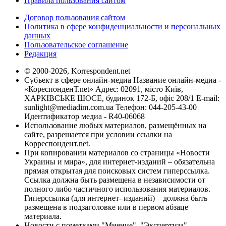
Правила пользования сайтом
Договор пользования сайтом
Политика в сфере конфиденциальности и персональных
данных
Пользовательское соглашение
Редакция
© 2000-2026, Korrespondent.net
Субъект в сфере онлайн-медиа Название онлайн-медиа -
«КореспонденТ.net» Адрес: 02091, місто Київ,
ХАРКІВСЬКЕ ШОСЕ, будинок 172-Б, офіс 208/1 E-mail:
sunlight@mediadim.com.ua
Телефон: 044-205-43-00
Идентификатор медиа - R40-06068
Использование любых материалов, размещённых на
сайте, разрешается при условии ссылки на
Корреспондент.net.
При копировании материалов со страницы «Новости
Украины и мира», для интернет-изданий – обязательна
прямая открытая для поисковых систем гиперссылка.
Ссылка должна быть размещена в независимости от
полного либо частичного использования материалов.
Гиперссылка (для интернет- изданий) – должна быть
размещена в подзаголовке или в первом абзаце
материала.
Новости с пометками "Мнение", "Экспертиза",