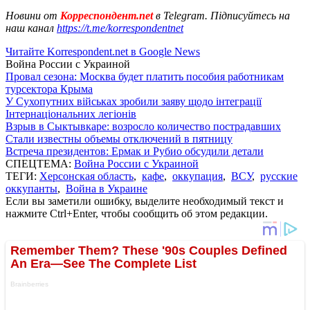
Новини от
Корреспондент.net
в Telegram. Підписуйтесь на
наш канал
https://t.me/korrespondentnet
Читайте Korrespondent.net в Google News
Война России с Украиной
Провал сезона: Москва будет платить пособия работникам
турсектора Крыма
У Сухопутних військах зробили заяву щодо інтеграції
Інтернаціональних легіонів
Взрыв в Сыктывкаре: возросло количество пострадавших
Стали известны объемы отключений в пятницу
Встреча президентов: Ермак и Рубио обсудили детали
СПЕЦТЕМА:
Война России с Украиной
ТЕГИ:
Херсонская область
,
кафе
,
оккупация
,
ВСУ
,
русские
оккупанты
,
Война в Украине
Если вы заметили ошибку, выделите необходимый текст и
нажмите Ctrl+Enter, чтобы сообщить об этом редакции.