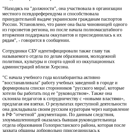
"Находясь на "должности", она участвовала в организации
местного псевдореферендума и способствовала
принудительной выдаче украинским гражданам паспортов
России. Установлено, что ранее она была чиновницей одного
из горсоветов региона, но после начала полномасштабного
вторжения поддержала оккупантов и присоединилась к их
рядам", - говорится в сообщении.
Сотрудники СБУ идентифицировали также главу так
называемого отдела по делам образования, молодежной
политики, культуры и спорта одной из оккупационных
администраций вблизи Херсона.
"С начала учебного года коллаборантка активно
"восстанавливала" работу учебных заведений в городе и
формировала списки сторонников "русского мира!, которые
хотели бы работать под ее "руководством». Также она
склоняла педагогов к сотрудничеству с «новыми властями»,
предлагая им взятки. О результатах преступной деятельности
она докладывала своим русским кураторам через направление
в РФ "отчетной" документации. По данным следствия,
злоумышленницей оказалась бывшая руководительница
отдела образования Голопристанского района, которая после
захвата общины добровольно присоединилась к