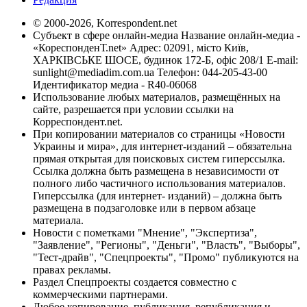
© 2000-2026, Korrespondent.net
Субъект в сфере онлайн-медиа Название онлайн-медиа -
«КореспонденТ.net» Адрес: 02091, місто Київ,
ХАРКІВСЬКЕ ШОСЕ, будинок 172-Б, офіс 208/1 E-mail:
sunlight@mediadim.com.ua
Телефон: 044-205-43-00
Идентификатор медиа - R40-06068
Использование любых материалов, размещённых на
сайте, разрешается при условии ссылки на
Корреспондент.net.
При копировании материалов со страницы «Новости
Украины и мира», для интернет-изданий – обязательна
прямая открытая для поисковых систем гиперссылка.
Ссылка должна быть размещена в независимости от
полного либо частичного использования материалов.
Гиперссылка (для интернет- изданий) – должна быть
размещена в подзаголовке или в первом абзаце
материала.
Новости с пометками "Мнение", "Экспертиза",
"Заявление", "Регионы", "Деньги", "Власть", "Выборы",
"Тест-драйв", "Спецпроекты", "Промо" публикуются на
правах рекламы.
Раздел Спецпроекты создается совместно с
коммерческими партнерами.
Любое копирование, публикация, републикация и