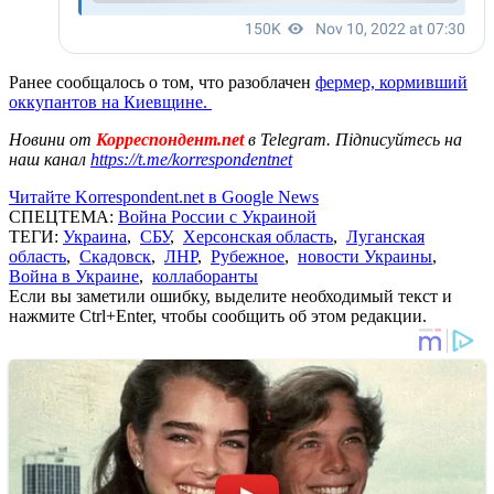
Ранее сообщалось о том, что разоблачен
фермер, кормивший
оккупантов на Киевщине.
Новини от
Корреспондент.net
в Telegram. Підписуйтесь на
наш канал
https://t.me/korrespondentnet
Читайте Korrespondent.net в Google News
СПЕЦТЕМА:
Война России с Украиной
ТЕГИ:
Украина
,
СБУ
,
Херсонская область
,
Луганская
область
,
Скадовск
,
ЛНР
,
Рубежное
,
новости Украины
,
Война в Украине
,
коллаборанты
Если вы заметили ошибку, выделите необходимый текст и
нажмите Ctrl+Enter, чтобы сообщить об этом редакции.