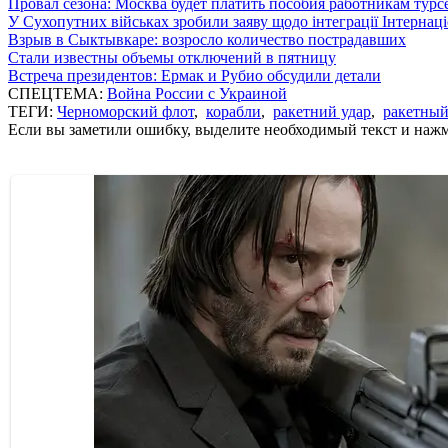
Провал сезона: Москва будет платить пособия работникам тур
У Сухопутних військах зробили заяву щодо інтеграції Інтернац
Взрыв в Сыктывкаре: возросло количество пострадавших
Стали известны объемы отключений в пятницу
Встреча президентов: Ермак и Рубио обсудили детали
СПЕЦТЕМА:
Война России с Украиной
ТЕГИ:
Черноморский флот
,
корабли
,
ракетний удар
,
ракетный
Если вы заметили ошибку, выделите необходимый текст и нажми