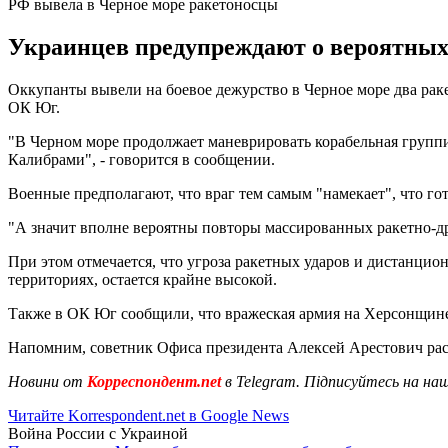
РФ вывела в Черное море ракетоносцы
Украинцев предупреждают о вероятных 
Оккупанты вывели на боевое дежурство в Черное море два раке
ОК Юг.
"В Черном море продолжает маневрировать корабельная группи
Калибрами", - говорится в сообщении.
Военные предполагают, что враг тем самым "намекает", что г
"А значит вполне вероятны повторы массированных ракетно-д
При этом отмечается, что угроза ракетных ударов и дистанци
территориях, остается крайне высокой.
Также в ОК Юг сообщили, что вражеская армия на Херсонщине
Напомним, советник Офиса президента Алексей Арестович рас
Новини от
Корреспондент.net
в Telegram. Підписуйтесь на на
Читайте Korrespondent.net в Google News
Война России с Украиной