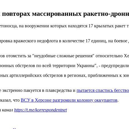
повторах массированных ракетно-дронны
тоносца, на вооружении которых находятся 17 крылатых ракет ти
ровка вражеского недофлота в количестве 17 единиц, на боевое
отов отомстить за "неудобные сложные решения" относительно 
ронных обстрелов по всей территории Украины", - предупредил
онных артиллерийских обстрелов в регионах, приближенных к з
 экстренно пакуется в плавсредства и
пытается спастись бегств
казал, что
ВСУ в Херсоне разгромили колонну оккупантов
.
ш канал
https://t.me/korrespondentnet