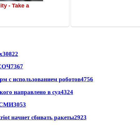
х
30822
 СОЧ
7367
рм с использованием роботов
4756
кого направлено в суд
4324
- СМИ
3053
triot начнет сбивать ракеты
2923