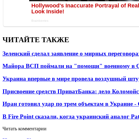
ЧИТАЙТЕ ТАКЖЕ
Зеленский сделал заявление о мирных переговора
Майора ВСП поймали на "помощи" военному в
Украина впервые в мире провела воздушный шту
Присвоение средств ПриватБанка: дело Коломойс
Иран готовил удар по трем объектам в Украине 
В Fire Point сказали, когда украинский аналог Pa
Читать комментарии