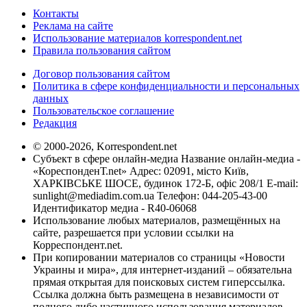
Контакты
Реклама на сайте
Использование материалов korrespondent.net
Правила пользования сайтом
Договор пользования сайтом
Политика в сфере конфиденциальности и персональных
данных
Пользовательское соглашение
Редакция
© 2000-2026, Korrespondent.net
Субъект в сфере онлайн-медиа Название онлайн-медиа -
«КореспонденТ.net» Адрес: 02091, місто Київ,
ХАРКІВСЬКЕ ШОСЕ, будинок 172-Б, офіс 208/1 E-mail:
sunlight@mediadim.com.ua
Телефон: 044-205-43-00
Идентификатор медиа - R40-06068
Использование любых материалов, размещённых на
сайте, разрешается при условии ссылки на
Корреспондент.net.
При копировании материалов со страницы «Новости
Украины и мира», для интернет-изданий – обязательна
прямая открытая для поисковых систем гиперссылка.
Ссылка должна быть размещена в независимости от
полного либо частичного использования материалов.