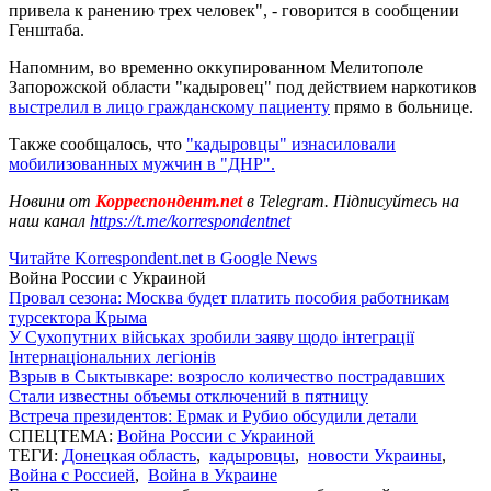
привела к ранению трех человек", - говорится в сообщении
Генштаба.
Напомним, во временно оккупированном Мелитополе
Запорожской области "кадыровец" под действием наркотиков
выстрелил в лицо гражданскому пациенту
прямо в больнице.
Также сообщалось, что
"кадыровцы" изнасиловали
мобилизованных мужчин в "ДНР".
Новини от
Корреспондент.net
в Telegram. Підписуйтесь на
наш канал
https://t.me/korrespondentnet
Читайте Korrespondent.net в Google News
Война России с Украиной
Провал сезона: Москва будет платить пособия работникам
турсектора Крыма
У Сухопутних військах зробили заяву щодо інтеграції
Інтернаціональних легіонів
Взрыв в Сыктывкаре: возросло количество пострадавших
Стали известны объемы отключений в пятницу
Встреча президентов: Ермак и Рубио обсудили детали
СПЕЦТЕМА:
Война России с Украиной
ТЕГИ:
Донецкая область
,
кадыровцы
,
новости Украины
,
Война с Россией
,
Война в Украине