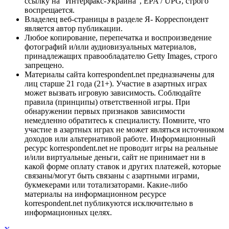
ссылку на "Интерфакс-Украина", EPA / UPG, строго
воспрещается.
Владелец веб-страницы в разделе Я- Корреспондент
является автор публикации.
Любое копирование, перепечатка и воспроизведение
фотографий и/или аудиовизуальных материалов,
принадлежащих правообладателю Getty Images, строго
запрещено.
Материалы сайта korrespondent.net предназначены для
лиц старше 21 года (21+). Участие в азартных играх
может вызвать игровую зависимость. Соблюдайте
правила (принципы) ответственной игры. При
обнаружении первых признаков зависимости
немедленно обратитесь к специалисту. Помните, что
участие в азартных играх не может являться источником
доходов или альтернативой работе. Информационный
ресурс korrespondent.net не проводит игры на реальные
и/или виртуальные деньги, сайт не принимает ни в
какой форме оплату ставок и других платежей, которые
связаны/могут быть связаны с азартными играми,
букмекерами или тотализаторами. Какие-либо
материалы на информационном ресурсе
korrespondent.net публикуются исключительно в
информационных целях.