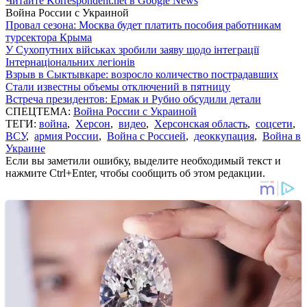
Читайте Korrespondent.net в Google News
Война России с Украиной
Провал сезона: Москва будет платить пособия работникам
турсектора Крыма
У Сухопутних військах зробили заяву щодо інтеграції
Інтернаціональних легіонів
Взрыв в Сыктывкаре: возросло количество пострадавших
Стали известны объемы отключений в пятницу
Встреча президентов: Ермак и Рубио обсудили детали
СПЕЦТЕМА:
Война России с Украиной
ТЕГИ:
война
,
Херсон
,
видео
,
Херсонская область
,
соцсети
,
ВСУ
,
армия России
,
Война с Россией
,
деоккупация
,
Война в
Украине
Если вы заметили ошибку, выделите необходимый текст и
нажмите Ctrl+Enter, чтобы сообщить об этом редакции.