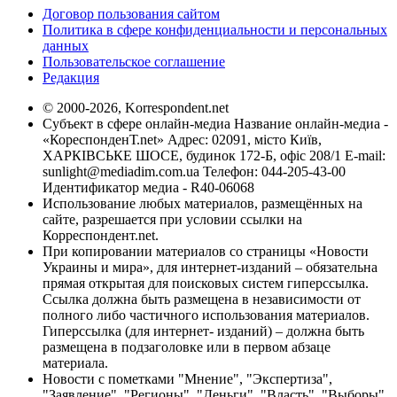
Договор пользования сайтом
Политика в сфере конфиденциальности и персональных
данных
Пользовательское соглашение
Редакция
© 2000-2026, Korrespondent.net
Субъект в сфере онлайн-медиа Название онлайн-медиа -
«КореспонденТ.net» Адрес: 02091, місто Київ,
ХАРКІВСЬКЕ ШОСЕ, будинок 172-Б, офіс 208/1 E-mail:
sunlight@mediadim.com.ua
Телефон: 044-205-43-00
Идентификатор медиа - R40-06068
Использование любых материалов, размещённых на
сайте, разрешается при условии ссылки на
Корреспондент.net.
При копировании материалов со страницы «Новости
Украины и мира», для интернет-изданий – обязательна
прямая открытая для поисковых систем гиперссылка.
Ссылка должна быть размещена в независимости от
полного либо частичного использования материалов.
Гиперссылка (для интернет- изданий) – должна быть
размещена в подзаголовке или в первом абзаце
материала.
Новости с пометками "Мнение", "Экспертиза",
"Заявление", "Регионы", "Деньги", "Власть", "Выборы",