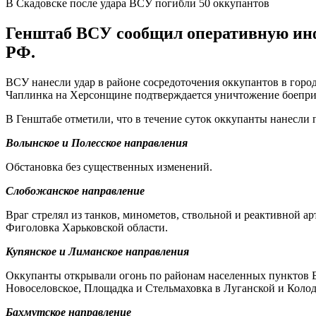
В Скадовске после удара ВСУ погибли 50 оккупантов
Генштаб ВСУ сообщил оперативную инф
РФ.
ВСУ нанесли удар в районе сосредоточения оккупантов в город
Чаплинка на Херсонщине подтверждается уничтожение боеприп
В Генштабе отметили, что в течение суток оккупанты нанесли 
Волынское и Полесское направления
Обстановка без существенных изменений.
Слобожанское направление
Враг стрелял из танков, минометов, ствольной и реактивной а
Фиголовка Харьковской области.
Купянское и Лиманское направления
Оккупанты открывали огонь по районам населенных пунктов Бер
Новоселовское, Площадка и Стельмаховка в Луганской и Колод
Бахмутское направление