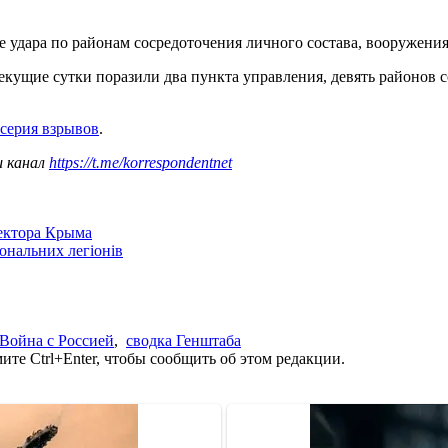
ре удара по районам сосредоточения личного состава, вооружени
екущие сутки поразили два пункта управления, девять районов 
 серия взрывов
.
ш канал
https://t.me/korrespondentnet
сектора Крыма
іональних легіонів
Война с Россией
,
сводка Генштаба
те Ctrl+Enter, чтобы сообщить об этом редакции.