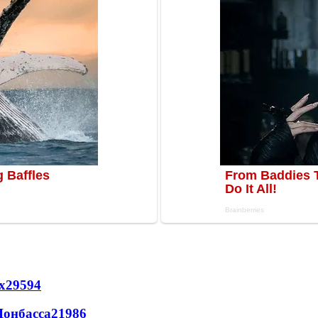
х
29594
Донбасса
21986