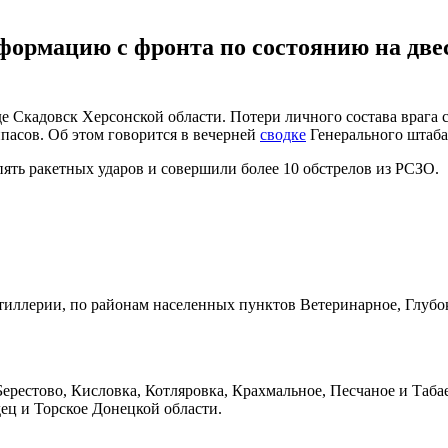
ормацию с фронта по состоянию на двес
е Скадовск Херсонской области. Потери личного состава врага 
асов. Об этом говорится в вечерней
сводке
Генерального штаба 
пять ракетных ударов и совершили более 10 обстрелов из РСЗО.
ртиллерии, по районам населенных пунктов Ветеринарное, Глубо
естово, Кисловка, Котляровка, Крахмальное, Песчаное и Табаев
ец и Торское Донецкой области.