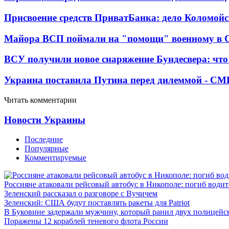
Присвоение средств ПриватБанка: дело Коломойс
Майора ВСП поймали на "помощи" военному в
ВСУ получили новое снаряжение Бундесвера: что
Украина поставила Путина перед дилеммой - СМ
Читать комментарии
Новости Украины
Последние
Популярные
Комментируемые
Россияне атаковали рейсовый автобус в Никополе: погиб водит
Зеленский рассказал о разговоре с Вучичем
Зеленский: США будут поставлять ракеты для Patriot
В Буковине задержали мужчину, который ранил двух полицейс
Поражены 12 кораблей теневого флота России