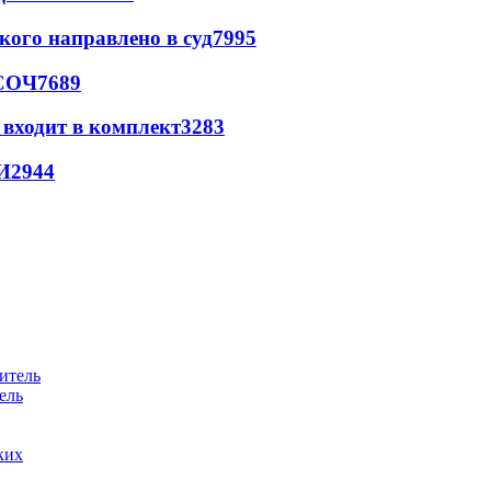
кого направлено в суд
7995
 СОЧ
7689
 входит в комплект
3283
И
2944
ель
ких