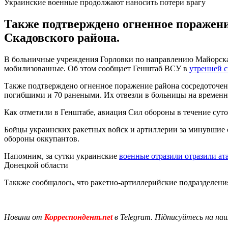
Украинские военные продолжают наносить потери врагу
Также подтверждено огненное поражени
Скадовского района.
В больничные учреждения Горловки по направлению Майорска с
мобилизованные. Об этом сообщает Генштаб ВСУ в
утренней с
Также подтверждено огненное поражение района сосредоточени
погибшими и 70 ранеными. Их отвезли в больницы на времен
Как отметили в Генштабе, авиация Сил обороны в течение суто
Бойцы украинских ракетных войск и артиллерии за минувшие 
обороны оккупантов.
Напомним, за сутки украинские
военные отразили отразили ат
Донецкой области
Таккже сообщалось, что ракетно-артиллерийские подразделе
Новини от
Корреспондент.net
в Telegram. Підписуйтесь на на