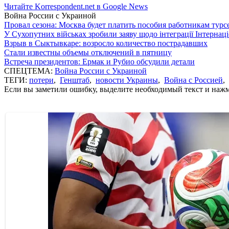
Читайте Korrespondent.net в Google News
Война России с Украиной
Провал сезона: Москва будет платить пособия работникам тур
У Сухопутних військах зробили заяву щодо інтеграції Інтернац
Взрыв в Сыктывкаре: возросло количество пострадавших
Стали известны объемы отключений в пятницу
Встреча президентов: Ермак и Рубио обсудили детали
СПЕЦТЕМА:
Война России с Украиной
ТЕГИ:
потери
,
Генштаб
,
новости Украины
,
Война с Россией
,
Если вы заметили ошибку, выделите необходимый текст и нажми