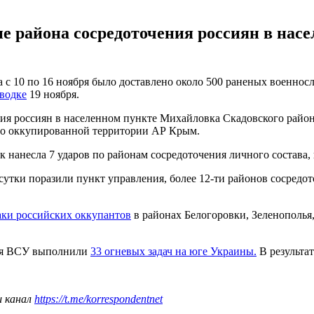
е района сосредоточения россиян в нас
 10 по 16 ноября было доставлено около 500 раненых военносл
водке
19 ноября.
я россиян в населенном пункте Михайловка Скадовского района
но оккупированной территории АР Крым.
к нанесла 7 ударов по районам сосредоточения личного состава
сутки поразили пункт управления, более 12-ти районов сосред
аки российских оккупантов
в районах Белогоровки, Зеленополь
ния ВСУ выполнили
33 огневых задач на юге Украины.
В результат
ш канал
https://t.me/korrespondentnet