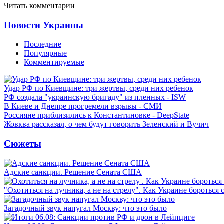
Читать комментарии
Новости Украины
Последние
Популярные
Комментируемые
Удар РФ по Киевщине: три жертвы, среди них ребенок
РФ создала "украинскую бригаду" из пленных - ISW
В Киеве и Днепре прогремели взрывы - СМИ
Россияне приблизились к Константиновке - DeepState
Жовква рассказал, о чем будут говорить Зеленский и Вучич
Сюжеты
Адские санкции. Решение Сената США
"Охотиться на лучника, а не на стрелу". Как Украине бороться 
Загадочный звук напугал Москву: что это было