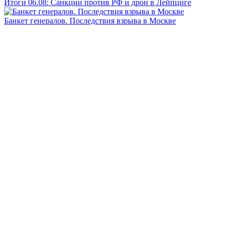
Итоги 06.08: Санкции против РФ и дрон в Лейпциге
Банкет генералов. Последствия взрыва в Москве