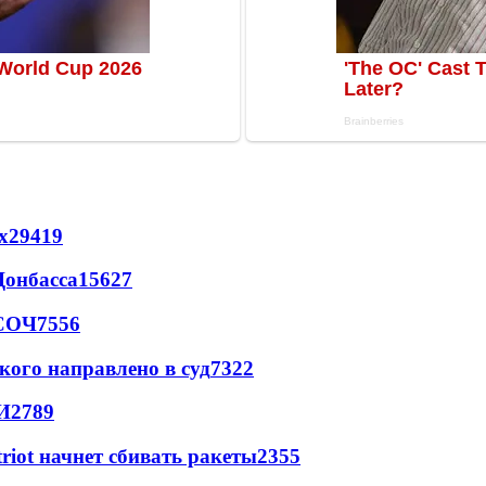
х
29419
Донбасса
15627
 СОЧ
7556
кого направлено в суд
7322
И
2789
triot начнет сбивать ракеты
2355