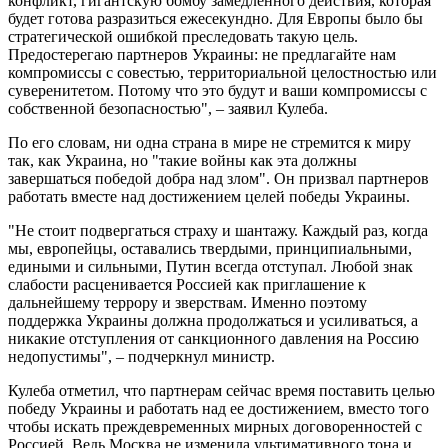
конфликт, гигантскую бомбу замедленного действия, которая
будет готова разразиться ежесекундно. Для Европы было бы
стратегической ошибкой преследовать такую цель.
Предостерегаю партнеров Украины: не предлагайте нам
компромиссы с совестью, территориальной целостностью или
суверенитетом. Потому что это будут и ваши компромиссы с
собственной безопасностью", – заявил Кулеба.
По его словам, ни одна страна в мире не стремится к миру
так, как Украина, но "такие войны как эта должны
завершаться победой добра над злом". Он призвал партнеров
работать вместе над достижением целей победы Украины.
"Не стоит подвергаться страху и шантажу. Каждый раз, когда
мы, европейцы, оставались твердыми, принципиальными,
едиными и сильными, Путин всегда отступал. Любой знак
слабости расценивается Россией как приглашение к
дальнейшему террору и зверствам. Именно поэтому
поддержка Украины должна продолжаться и усиливаться, а
никакие отступления от санкционного давления на Россию
недопустимы", – подчеркнул министр.
Кулеба отметил, что партнерам сейчас время поставить целью
победу Украины и работать над ее достижением, вместо того
чтобы искать преждевременных мирных договоренностей с
Россией. Ведь Москва не изменила ультимативного тона и