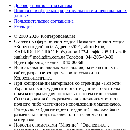
Договор пользования сайтом
Политика в сфере конфиденциальности и персональных
данных
Пользовательское соглашение
Редакция
© 2000-2026, Korrespondent.net
Субъект в сфере онлайн-медиа Название онлайн-медиа -
«КореспонденТ.net» Адрес: 02091, місто Київ,
ХАРКІВСЬКЕ ШОСЕ, будинок 172-Б, офіс 208/1 E-mail:
sunlight@mediadim.com.ua
Телефон: 044-205-43-00
Идентификатор медиа - R40-06068
Использование любых материалов, размещённых на
сайте, разрешается при условии ссылки на
Корреспондент.net.
При копировании материалов со страницы «Новости
Украины и мира», для интернет-изданий – обязательна
прямая открытая для поисковых систем гиперссылка.
Ссылка должна быть размещена в независимости от
полного либо частичного использования материалов.
Гиперссылка (для интернет- изданий) – должна быть
размещена в подзаголовке или в первом абзаце
материала.
Новости с пометками "Мнение", "Экспертиза",