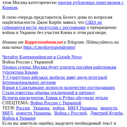
этом Москва категорически
против публичных переговоров с
Киевом
.
В свою очередь представитель Белого дома по вопросам
нацбезопасности Джон Кирби заявил, что
США не
собираются вести дискуссии с россиянами
о прекращении
войны в Украине без участия Киева в этом разговоре.
Новини от
Корреспондент.net
в Telegram. Підписуйтесь на
наш канал
https://t.me/korrespondentnet
Читайте Korrespondent.net в Google News
Война России с Украиной
Провал сезона: Москва будет платить пособия работникам
турсектора Крыма
У Сухопутних військах зробили заяву щодо інтеграції
Інтернаціональних легіонів
Взрыв в Сыктывкаре: возросло количество пострадавших
Стали известны объемы отключений в пятницу
Встреча президентов: Ермак и Рубио обсудили детали
СПЕЦТЕМА:
Война России с Украиной
ТЕГИ:
Россия
,
Украина
,
война
,
МИД Украины
,
министр
,
МИД
,
новости Украины
,
Война с Россией
,
Дмитрий Кулеба
,
Война в Украине
Если вы заметили ошибку, выделите необходимый текст и