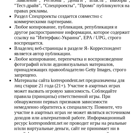
"Заявление", "Регионы", "Деньги", "Власть", "Выборы",
"Тест-драйв", "Спецпроекты", "Промо" публикуются на
правах рекламы.
Раздел Спецпроекты создается совместно с
коммерческими партнерами.
Любое копирование, публикация, републикация и
другое распространение информации, которое содержит
ссылку на "Интерфакс-Украина", EPA / UPG, строго
воспрещается.
Владелец веб-страницы в разделе Я- Корреспондент
является автор публикации.
Любое копирование, перепечатка и воспроизведение
фотографий и/или аудиовизуальных материалов,
принадлежащих правообладателю Getty Images, строго
запрещено.
Материалы сайта korrespondent.net предназначены для
лиц старше 21 года (21+). Участие в азартных играх
может вызвать игровую зависимость. Соблюдайте
правила (принципы) ответственной игры. При
обнаружении первых признаков зависимости
немедленно обратитесь к специалисту. Помните, что
участие в азартных играх не может являться источником
доходов или альтернативой работе. Информационный
ресурс korrespondent.net не проводит игры на реальные
и/или виртуальные деньги, сайт не принимает ни в