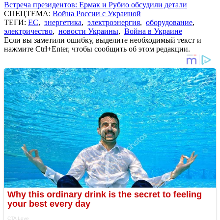
Встреча президентов: Ермак и Рубио обсудили детали
СПЕЦТЕМА:
Война России с Украиной
ТЕГИ:
ЕС
,
энергетика
,
электроэнергия
,
оборудование
,
электричество
,
новости Украины
,
Война в Украине
Если вы заметили ошибку, выделите необходимый текст и
нажмите Ctrl+Enter, чтобы сообщить об этом редакции.