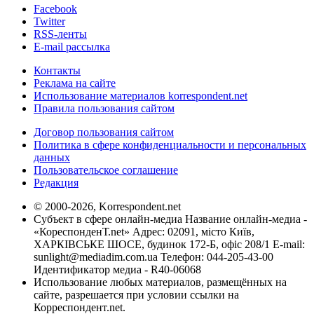
Facebook
Twitter
RSS-ленты
E-mail рассылка
Контакты
Реклама на сайте
Использование материалов korrespondent.net
Правила пользования сайтом
Договор пользования сайтом
Политика в сфере конфиденциальности и персональных
данных
Пользовательское соглашение
Редакция
© 2000-2026, Korrespondent.net
Субъект в сфере онлайн-медиа Название онлайн-медиа -
«КореспонденТ.net» Адрес: 02091, місто Київ,
ХАРКІВСЬКЕ ШОСЕ, будинок 172-Б, офіс 208/1 E-mail:
sunlight@mediadim.com.ua
Телефон: 044-205-43-00
Идентификатор медиа - R40-06068
Использование любых материалов, размещённых на
сайте, разрешается при условии ссылки на
Корреспондент.net.