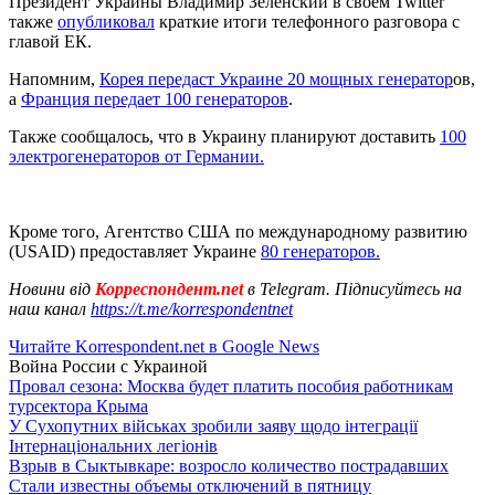
Президент Украины Владимир Зеленский в своем Twitter
также
опубликовал
краткие итоги телефонного разговора с
главой ЕК.
Напомним,
Корея передаст Украине 20 мощных генератор
ов,
а
Франция передает 100 генераторов
.
Также сообщалось, что в Украину планируют доставить
100
электрогенераторов от Германии.
Кроме того, Агентство США по международному развитию
(USAID) предоставляет Украине
80 генераторов.
Новини від
Корреспондент.net
в Telegram. Підписуйтесь на
наш канал
https://t.me/korrespondentnet
Читайте Korrespondent.net в Google News
Война России с Украиной
Провал сезона: Москва будет платить пособия работникам
турсектора Крыма
У Сухопутних військах зробили заяву щодо інтеграції
Інтернаціональних легіонів
Взрыв в Сыктывкаре: возросло количество пострадавших
Стали известны объемы отключений в пятницу