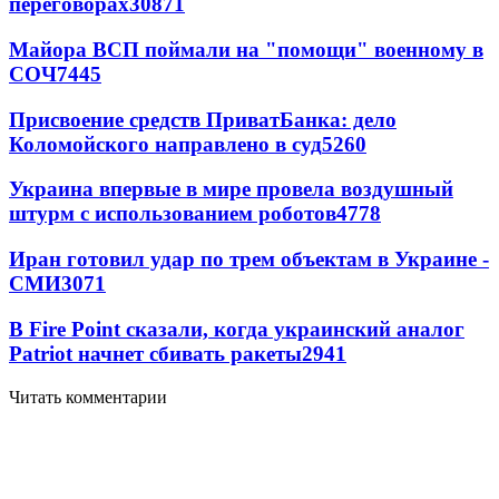
переговорах
30871
Майора ВСП поймали на "помощи" военному в
СОЧ
7445
Присвоение средств ПриватБанка: дело
Коломойского направлено в суд
5260
Украина впервые в мире провела воздушный
штурм с использованием роботов
4778
Иран готовил удар по трем объектам в Украине -
СМИ
3071
В Fire Point сказали, когда украинский аналог
Patriot начнет сбивать ракеты
2941
Читать комментарии