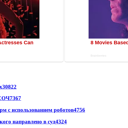
х
30822
 СОЧ
7367
рм с использованием роботов
4756
кого направлено в суд
4324