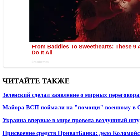
ЧИТАЙТЕ ТАКЖЕ
Зеленский сделал заявление о мирных переговора
Майора ВСП поймали на "помощи" военному в
Украина впервые в мире провела воздушный шту
Присвоение средств ПриватБанка: дело Коломойс