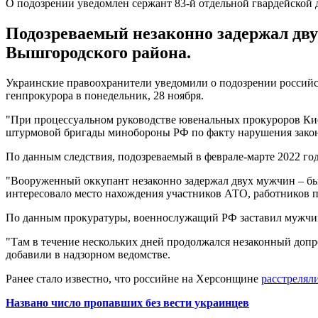
О подозрении уведомлен сержант 83-й отдельной гвардейско
Подозреваемый незаконно задержал дв
Вышгородского района.
Украинские правоохранители уведомили о подозрении российс
генпрокурора в понедельник, 28 ноября.
"При процессуальном руководстве ювенальных прокуроров Кие
штурмовой бригады минобороны РФ по факту нарушения законов и
По данным следствия, подозреваемый в феврале-марте 2022 го
"Вооруженный оккупант незаконно задержал двух мужчин – б
интересовало место нахождения участников АТО, работников 
По данным прокуратуры, военнослужащий РФ заставил мужчин 
"Там в течение нескольких дней продолжался незаконный допр
добавили в надзорном ведомстве.
Ранее стало известно, что российне на Херсонщине
расстрелял
Названо число пропавших без вести украинцев