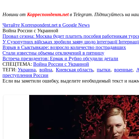
Новини от
Корреспондент.net
в Telegram. Підписуйтесь на на
Читайте Korrespondent.net в Google News
Война России с Украиной
Провал сезона: Москва будет платить пособия работникам тур
У Сухопутних військах зробили заяву щодо інтеграції Інтернац
Взрыв в Сыктывкаре: возросло количество пострадавших
Стали известны объемы отключений в пятницу
Встреча президентов: Ермак и Рубио обсудили детали
СПЕЦТЕМА:
Война России с Украиной
ТЕГИ:
Украина
,
война
,
Киевская область
,
пытки
,
военные
,
преступления России
Если вы заметили ошибку, выделите необходимый текст и нажми