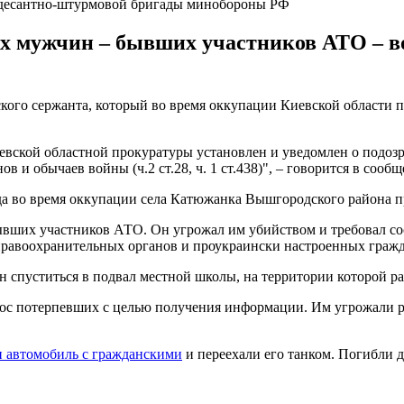
й десантно-штурмовой бригады минобороны РФ
ух мужчин – бывших участников АТО – в
кого сержанта, который во время оккупации Киевской области
вской областной прокуратуры установлен и уведомлен о подозре
 обычаев войны (ч.2 ст.28, ч. 1 ст.438)", – говорится в сообщ
да во время оккупации села Катюжанка Вышгородского района п
ывших участников АТО. Он угрожал им убийством и требовал с
правоохранительных органов и проукраински настроенных гражд
спуститься в подвал местной школы, на территории которой р
ос потерпевших с целью получения информации. Им угрожали ра
и автомобиль с гражданскими
и переехали его танком. Погибли д