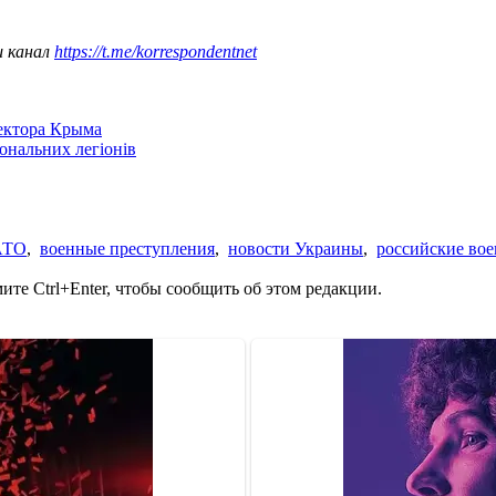
ш канал
https://t.me/korrespondentnet
сектора Крыма
іональних легіонів
АТО
,
военные преступления
,
новости Украины
,
российские во
те Ctrl+Enter, чтобы сообщить об этом редакции.