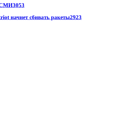
- СМИ
3053
triot начнет сбивать ракеты
2923