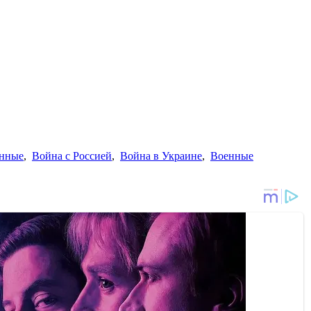
енные
,
Война с Россией
,
Война в Украине
,
Военные