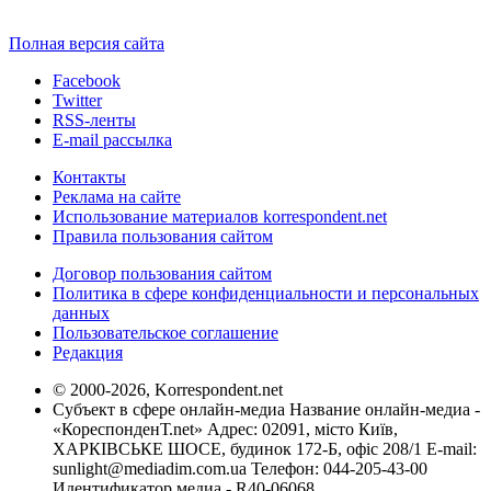
Полная версия сайта
Facebook
Twitter
RSS-ленты
E-mail рассылка
Контакты
Реклама на сайте
Использование материалов korrespondent.net
Правила пользования сайтом
Договор пользования сайтом
Политика в сфере конфиденциальности и персональных
данных
Пользовательское соглашение
Редакция
© 2000-2026, Korrespondent.net
Субъект в сфере онлайн-медиа Название онлайн-медиа -
«КореспонденТ.net» Адрес: 02091, місто Київ,
ХАРКІВСЬКЕ ШОСЕ, будинок 172-Б, офіс 208/1 E-mail:
sunlight@mediadim.com.ua
Телефон: 044-205-43-00
Идентификатор медиа - R40-06068