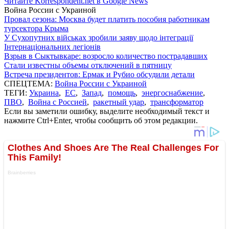
Читайте Korrespondent.net в Google News
Война России с Украиной
Провал сезона: Москва будет платить пособия работникам
турсектора Крыма
У Сухопутних військах зробили заяву щодо інтеграції
Інтернаціональних легіонів
Взрыв в Сыктывкаре: возросло количество пострадавших
Стали известны объемы отключений в пятницу
Встреча президентов: Ермак и Рубио обсудили детали
СПЕЦТЕМА:
Война России с Украиной
ТЕГИ:
Украина
,
ЕС
,
Запад
,
помощь
,
энергоснабжение
,
ПВО
,
Война с Россией
,
ракетный удар
,
трансформатор
Если вы заметили ошибку, выделите необходимый текст и
нажмите Ctrl+Enter, чтобы сообщить об этом редакции.