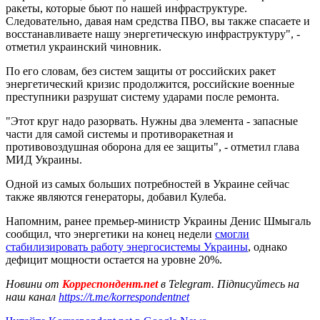
ракеты, которые бьют по нашей инфраструктуре.
Следовательно, давая нам средства ПВО, вы также спасаете и
восстанавливаете нашу энергетическую инфраструктуру", -
отметил украинский чиновник.
По его словам, без систем защиты от российских ракет
энергетический кризис продолжится, российские военные
преступники разрушат систему ударами после ремонта.
"Этот круг надо разорвать. Нужны два элемента - запасные
части для самой системы и противоракетная и
противовоздушная оборона для ее защиты", - отметил глава
МИД Украины.
Одной из самых больших потребностей в Украине сейчас
также являются генераторы, добавил Кулеба.
Напомним, ранее премьер-министр Украины Денис Шмыгаль
сообщил, что энергетики на конец недели
смогли
стабилизировать работу энергосистемы Украины
, однако
дефицит мощности остается на уровне 20%.
Новини от
Корреспондент.net
в Telegram. Підписуйтесь на
наш канал
https://t.me/korrespondentnet