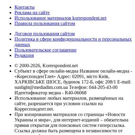
Контакты
Реклама на сайте
Использование материалов korrespondent.net
Правила пользования сайтом
Договор пользования сайтом
Политика в сфере конфиденциальности и персональных
данных
Пользовательское соглашение
Редакция
© 2000-2026, Korrespondent.net
Субъект в сфере онлайн-медиа Название онлайн-медиа -
«КореспонденТ.net» Адрес: 02091, місто Київ,
ХАРКІВСЬКЕ ШОСЕ, будинок 172-Б, офіс 208/1 E-mail:
sunlight@mediadim.com.ua
Телефон: 044-205-43-00
Идентификатор медиа - R40-06068
Использование любых материалов, размещённых на
сайте, разрешается при условии ссылки на
Корреспондент.net.
При копировании материалов со страницы «Новости
Украины и мира», для интернет-изданий – обязательна
прямая открытая для поисковых систем гиперссылка.
Ссылка должна быть размещена в независимости от