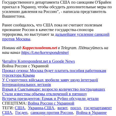
Государственного департамента США по санкциям О'Брайен
приехал в Украину, чтобы обсудить дополнительные меры по
усилению давления на Россию", - написала представитель
Вашингтона.
Ранее сообщалось, что США пока не считают полезным
признание России в качестве государства-спонсора
терроризма, но выступают за
дальнейшее усиление санкций
против Москвы
.
Новини від
Корреспондент.net
в Telegram. Підписуйтесь на
наш канал
https://t.me/korrespondentnet
Читайте Korrespondent.net в Google News
Война России с Украиной
Провал сезона: Москва будет платить пособия работникам
турсектора Крыма
У Сухопутних військах зробили заяву щодо інтеграції
Інтернаціональних легіонів
Взрыв в Сыктывкаре: возросло количество пострадавших
Стали известны объемы отключений в пятницу
Встреча президентов: Ермак и Рубио обсудили детали
СПЕЦТЕМА:
Война России с Украиной
ТЕГИ:
США
,
Украина-США
,
визит
,
посол
,
госдепартамент
США
,
Госдеп
,
санкции против России
,
Война в Украине