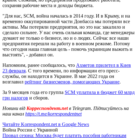
сохраняя рабочие места и доходы бюджета.
"Для нас, SCM, война началась в 2014 году. И в Крыму, и на
временно оккупированной части Донбасса мы потеряли все
активы. Мы потеряли предприятия, но это нас закалило и
сделало сильнее. У нас очень сильная команда, где менеджеры
думают не только о бизнесе, но и о людях. Сейчас все наши
предприятия перешли на работу в военном режиме. Потому
что сегодня наша главная цель - помочь украинцам выжить и
выстоять", - добавил он.
Напомним, ранее сообщалось, что
Ахметов прилетел в Киев
23 февраля
. С того времени, по информации его пресс-
службы, он находится в Украине. В мае 2022 года он
возглавил
рейтинг бизнесменов, помогающих Украине
.
За 9 месяцев года его группа
SCM уплатила в бюджет 60 млрд
грн налогов
и сборов.
Новини від
Корреспондент.net
в Telegram. Підписуйтесь на
наш канал
https://t.me/korrespondentnet
Читайте Korrespondent.net в Google News
Война России с Украиной
Провал сезона: Москва будет платить пособия работникам