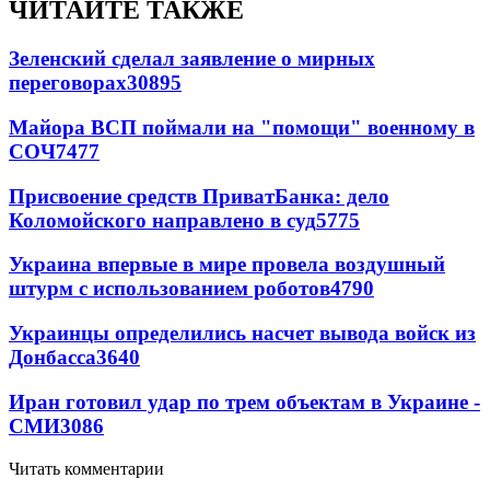
ЧИТАЙТЕ ТАКЖЕ
Зеленский сделал заявление о мирных
переговорах
30895
Майора ВСП поймали на "помощи" военному в
СОЧ
7477
Присвоение средств ПриватБанка: дело
Коломойского направлено в суд
5775
Украина впервые в мире провела воздушный
штурм с использованием роботов
4790
Украинцы определились насчет вывода войск из
Донбасса
3640
Иран готовил удар по трем объектам в Украине -
СМИ
3086
Читать комментарии