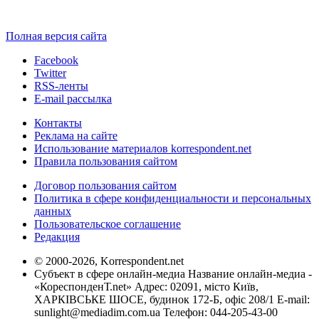
Полная версия сайта
Facebook
Twitter
RSS-ленты
E-mail рассылка
Контакты
Реклама на сайте
Использование материалов korrespondent.net
Правила пользования сайтом
Договор пользования сайтом
Политика в сфере конфиденциальности и персональных
данных
Пользовательское соглашение
Редакция
© 2000-2026, Korrespondent.net
Субъект в сфере онлайн-медиа Название онлайн-медиа -
«КореспонденТ.net» Адрес: 02091, місто Київ,
ХАРКІВСЬКЕ ШОСЕ, будинок 172-Б, офіс 208/1 E-mail:
sunlight@mediadim.com.ua
Телефон: 044-205-43-00