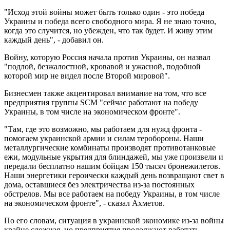
"Исход этой войны может быть только один - это победа
Украины и победа всего свободного мира. Я не знаю точно,
когда это случится, но убежден, что так будет. И живу этим
каждый день", - добавил он.
Войну, которую Россия начала против Украины, он назвал
"подлой, безжалостной, кровавой и ужасной, подобной
которой мир не видел после Второй мировой".
Бизнесмен также акцентировал внимание на том, что все
предприятия группы SCM "сейчас работают на победу
Украины, в том числе на экономическом фронте".
"Там, где это возможно, мы работаем для нужд фронта -
помогаем украинской армии и силам теробороны. Наши
металлургические комбинаты производят противотанковые
ежи, модульные укрытия для блиндажей, мы уже произвели и
передали бесплатно нашим бойцам 150 тысяч бронежилетов.
Наши энергетики героически каждый день возвращают свет в
дома, оставшиеся без электричества из-за постоянных
обстрелов. Мы все работаем на победу Украины, в том числе
на экономическом фронте", - сказал Ахметов.
По его словам, ситуация в украинской экономике из-за войны
крайне сложная, но предприятия продолжают работать,