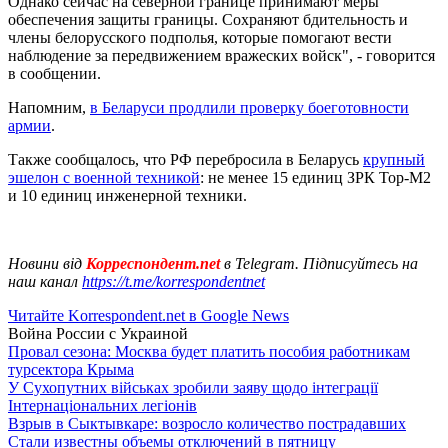
Однако сейчас на северной границе принимают меры
обеспечения защиты границы. Сохраняют бдительность и
члены белорусского подполья, которые помогают вести
наблюдение за передвижением вражеских войск", - говорится
в сообщении.
Напомним,
в Беларуси продлили проверку боеготовности
армии
.
Также сообщалось, что РФ перебросила в Беларусь
крупный
эшелон с военной техникой
: не менее 15 единиц ЗРК Тор-М2
и 10 единиц инженерной техники.
Новини від
Корреспондент.net
в Telegram. Підписуйтесь на
наш канал
https://t.me/korrespondentnet
Читайте Korrespondent.net в Google News
Война России с Украиной
Провал сезона: Москва будет платить пособия работникам
турсектора Крыма
У Сухопутних військах зробили заяву щодо інтеграції
Інтернаціональних легіонів
Взрыв в Сыктывкаре: возросло количество пострадавших
Стали известны объемы отключений в пятницу