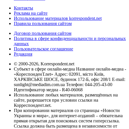
Контакты
Реклама на сайте
Использование материалов korrespondent.net
Правила пользования сайтом
Договор пользования сайтом
Политика в сфере конфиденциальности и персональных
данных
Пользовательское соглашение
Редакция
© 2000-2026, Korrespondent.net
Субъект в сфере онлайн-медиа Название онлайн-медиа -
«КореспонденТ.net» Адрес: 02091, місто Київ,
ХАРКІВСЬКЕ ШОСЕ, будинок 172-Б, офіс 208/1 E-mail:
sunlight@mediadim.com.ua
Телефон: 044-205-43-00
Идентификатор медиа - R40-06068
Использование любых материалов, размещённых на
сайте, разрешается при условии ссылки на
Корреспондент.net.
При копировании материалов со страницы «Новости
Украины и мира», для интернет-изданий – обязательна
прямая открытая для поисковых систем гиперссылка.
Ссылка должна быть размещена в независимости от