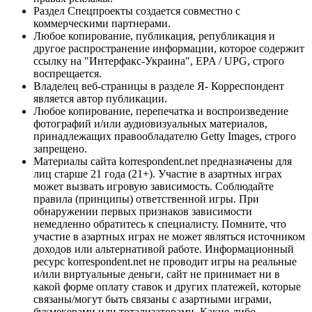
Раздел Спецпроекты создается совместно с
коммерческими партнерами.
Любое копирование, публикация, републикация и
другое распространение информации, которое содержит
ссылку на "Интерфакс-Украина", EPA / UPG, строго
воспрещается.
Владелец веб-страницы в разделе Я- Корреспондент
является автор публикации.
Любое копирование, перепечатка и воспроизведение
фотографий и/или аудиовизуальных материалов,
принадлежащих правообладателю Getty Images, строго
запрещено.
Материалы сайта korrespondent.net предназначены для
лиц старше 21 года (21+). Участие в азартных играх
может вызвать игровую зависимость. Соблюдайте
правила (принципы) ответственной игры. При
обнаружении первых признаков зависимости
немедленно обратитесь к специалисту. Помните, что
участие в азартных играх не может являться источником
доходов или альтернативой работе. Информационный
ресурс korrespondent.net не проводит игры на реальные
и/или виртуальные деньги, сайт не принимает ни в
какой форме оплату ставок и других платежей, которые
связаны/могут быть связаны с азартными играми,
букмекерами или тотализаторами. Какие-либо