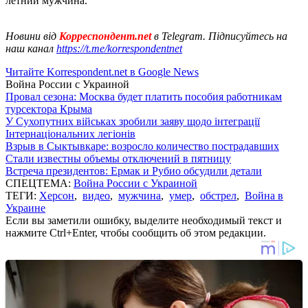
летний мужчина.
Новини від
Корреспондент.net
в Telegram. Підписуйтесь на
наш канал
https://t.me/korrespondentnet
Читайте Korrespondent.net в Google News
Война России с Украиной
Провал сезона: Москва будет платить пособия работникам
турсектора Крыма
У Сухопутних військах зробили заяву щодо інтеграції
Інтернаціональних легіонів
Взрыв в Сыктывкаре: возросло количество пострадавших
Стали известны объемы отключений в пятницу
Встреча президентов: Ермак и Рубио обсудили детали
СПЕЦТЕМА:
Война России с Украиной
ТЕГИ:
Херсон
,
видео
,
мужчина
,
умер
,
обстрел
,
Война в
Украине
Если вы заметили ошибку, выделите необходимый текст и
нажмите Ctrl+Enter, чтобы сообщить об этом редакции.