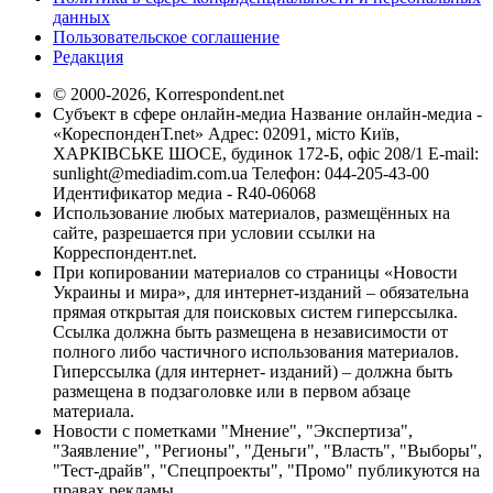
данных
Пользовательское соглашение
Редакция
© 2000-2026, Korrespondent.net
Субъект в сфере онлайн-медиа Название онлайн-медиа -
«КореспонденТ.net» Адрес: 02091, місто Київ,
ХАРКІВСЬКЕ ШОСЕ, будинок 172-Б, офіс 208/1 E-mail:
sunlight@mediadim.com.ua
Телефон: 044-205-43-00
Идентификатор медиа - R40-06068
Использование любых материалов, размещённых на
сайте, разрешается при условии ссылки на
Корреспондент.net.
При копировании материалов со страницы «Новости
Украины и мира», для интернет-изданий – обязательна
прямая открытая для поисковых систем гиперссылка.
Ссылка должна быть размещена в независимости от
полного либо частичного использования материалов.
Гиперссылка (для интернет- изданий) – должна быть
размещена в подзаголовке или в первом абзаце
материала.
Новости с пометками "Мнение", "Экспертиза",
"Заявление", "Регионы", "Деньги", "Власть", "Выборы",
"Тест-драйв", "Спецпроекты", "Промо" публикуются на
правах рекламы.