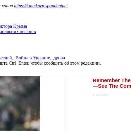
ш канал
https://t.me/korrespondentnet
сектора Крыма
іональних легіонів
оссией
,
Война в Украине
,
дрова
те Ctrl+Enter, чтобы сообщить об этом редакции.