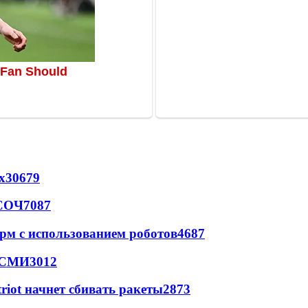
х
30679
 СОЧ
7087
рм с использованием роботов
4687
- СМИ
3012
triot начнет сбивать ракеты
2873