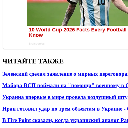
ЧИТАЙТЕ ТАКЖЕ
Зеленский сделал заявление о мирных переговора
Майора ВСП поймали на "помощи" военному в
Украина впервые в мире провела воздушный шту
Иран готовил удар по трем объектам в Украине 
В Fire Point сказали, когда украинский аналог Pa