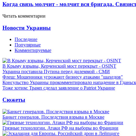
Когда связь молчит - молчит вся бригада. Связи
Читать комментарии
Новости Украины
Последние
Популярные
Комментируемые
В Крыму взрывы, Керченский мост перекрыт - OSINT
Украина поставила Путина перед дилеммой - СМИ
Флеш: Мошенники угрожают бизнесу атаками "шахедов"
Консульство Украины прокомментировало нападение в Гданьс
Тоже хотим: Трамп сделал заявление о Patriot Украине
Сюжеты
Банкет генералов. Последствия взрыва в Москве
Грязные технологии. Атаки РФ на выборы во Франции