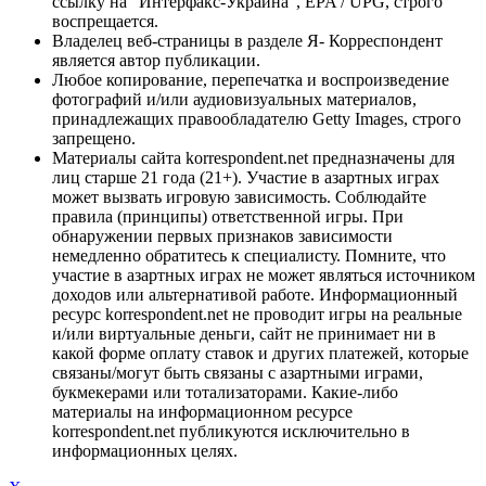
ссылку на "Интерфакс-Украина", EPA / UPG, строго
воспрещается.
Владелец веб-страницы в разделе Я- Корреспондент
является автор публикации.
Любое копирование, перепечатка и воспроизведение
фотографий и/или аудиовизуальных материалов,
принадлежащих правообладателю Getty Images, строго
запрещено.
Материалы сайта korrespondent.net предназначены для
лиц старше 21 года (21+). Участие в азартных играх
может вызвать игровую зависимость. Соблюдайте
правила (принципы) ответственной игры. При
обнаружении первых признаков зависимости
немедленно обратитесь к специалисту. Помните, что
участие в азартных играх не может являться источником
доходов или альтернативой работе. Информационный
ресурс korrespondent.net не проводит игры на реальные
и/или виртуальные деньги, сайт не принимает ни в
какой форме оплату ставок и других платежей, которые
связаны/могут быть связаны с азартными играми,
букмекерами или тотализаторами. Какие-либо
материалы на информационном ресурсе
korrespondent.net публикуются исключительно в
информационных целях.