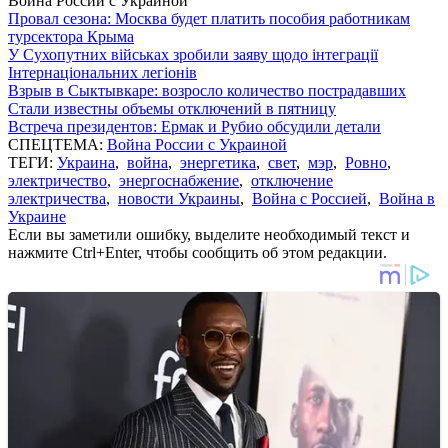
Война России с Украиной
Провал сезона: Москва будет платить пособия работникам
турсектора Крыма
У Сухопутних військах зробили заяву щодо інтеграції
Інтернаціональних легіонів
Взрыв в Сыктывкаре: возросло количество пострадавших
Стали известны объемы отключений в пятницу
Встреча президентов: Ермак и Рубио обсудили детали
СПЕЦТЕМА:
Война России с Украиной
ТЕГИ:
Украина
,
война
,
энергетика
,
свет
,
мэр
,
Ровно
,
электричество
,
энергоснабжение
,
отключение
электричества
,
новости Украины
,
Война с Россией
,
Война в
Украине
Если вы заметили ошибку, выделите необходимый текст и
нажмите Ctrl+Enter, чтобы сообщить об этом редакции.