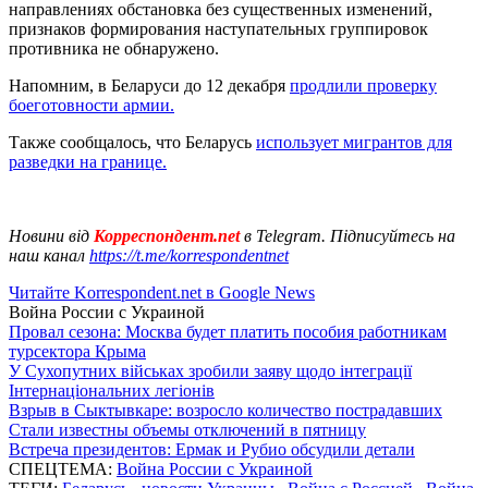
направлениях обстановка без существенных изменений,
признаков формирования наступательных группировок
противника не обнаружено.
Напомним, в Беларуси до 12 декабря
продлили проверку
боеготовности армии.
Также сообщалось, что Беларусь
использует мигрантов для
разведки на границе.
Новини від
Корреспондент.net
в Telegram. Підписуйтесь на
наш канал
https://t.me/korrespondentnet
Читайте Korrespondent.net в Google News
Война России с Украиной
Провал сезона: Москва будет платить пособия работникам
турсектора Крыма
У Сухопутних військах зробили заяву щодо інтеграції
Інтернаціональних легіонів
Взрыв в Сыктывкаре: возросло количество пострадавших
Стали известны объемы отключений в пятницу
Встреча президентов: Ермак и Рубио обсудили детали
СПЕЦТЕМА:
Война России с Украиной