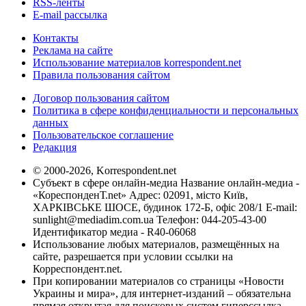
RSS-ленты
E-mail рассылка
Контакты
Реклама на сайте
Использование материалов korrespondent.net
Правила пользования сайтом
Договор пользования сайтом
Политика в сфере конфиденциальности и персональных
данных
Пользовательское соглашение
Редакция
© 2000-2026, Korrespondent.net
Субъект в сфере онлайн-медиа Название онлайн-медиа -
«КореспонденТ.net» Адрес: 02091, місто Київ,
ХАРКІВСЬКЕ ШОСЕ, будинок 172-Б, офіс 208/1 E-mail:
sunlight@mediadim.com.ua
Телефон: 044-205-43-00
Идентификатор медиа - R40-06068
Использование любых материалов, размещённых на
сайте, разрешается при условии ссылки на
Корреспондент.net.
При копировании материалов со страницы «Новости
Украины и мира», для интернет-изданий – обязательна
прямая открытая для поисковых систем гиперссылка.