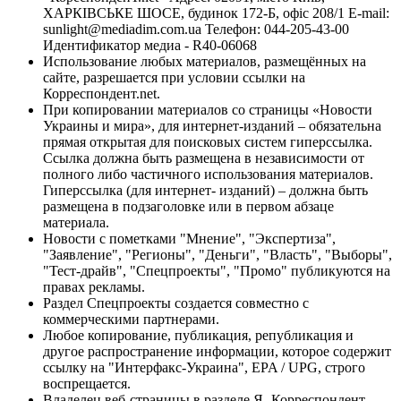
ХАРКІВСЬКЕ ШОСЕ, будинок 172-Б, офіс 208/1 E-mail:
sunlight@mediadim.com.ua
Телефон: 044-205-43-00
Идентификатор медиа - R40-06068
Использование любых материалов, размещённых на
сайте, разрешается при условии ссылки на
Корреспондент.net.
При копировании материалов со страницы «Новости
Украины и мира», для интернет-изданий – обязательна
прямая открытая для поисковых систем гиперссылка.
Ссылка должна быть размещена в независимости от
полного либо частичного использования материалов.
Гиперссылка (для интернет- изданий) – должна быть
размещена в подзаголовке или в первом абзаце
материала.
Новости с пометками "Мнение", "Экспертиза",
"Заявление", "Регионы", "Деньги", "Власть", "Выборы",
"Тест-драйв", "Спецпроекты", "Промо" публикуются на
правах рекламы.
Раздел Спецпроекты создается совместно с
коммерческими партнерами.
Любое копирование, публикация, републикация и
другое распространение информации, которое содержит
ссылку на "Интерфакс-Украина", EPA / UPG, строго
воспрещается.
Владелец веб-страницы в разделе Я- Корреспондент