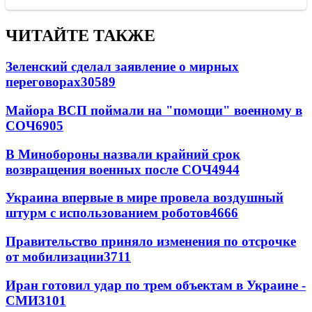
ЧИТАЙТЕ ТАКЖЕ
Зеленский сделал заявление о мирных
переговорах
30589
Майора ВСП поймали на "помощи" военному в
СОЧ
6905
В Минобороны назвали крайний срок
возвращения военных после СОЧ
4944
Украина впервые в мире провела воздушный
штурм с использованием роботов
4666
Правительство приняло изменения по отсрочке
от мобилизации
3711
Иран готовил удар по трем объектам в Украине -
СМИ
3101