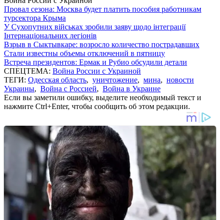
Война России с Украиной
Провал сезона: Москва будет платить пособия работникам
турсектора Крыма
У Сухопутних військах зробили заяву щодо інтеграції
Інтернаціональних легіонів
Взрыв в Сыктывкаре: возросло количество пострадавших
Стали известны объемы отключений в пятницу
Встреча президентов: Ермак и Рубио обсудили детали
СПЕЦТЕМА:
Война России с Украиной
ТЕГИ:
Одесская область
,
уничтожение
,
мина
,
новости
Украины
,
Война с Россией
,
Война в Украине
Если вы заметили ошибку, выделите необходимый текст и
нажмите Ctrl+Enter, чтобы сообщить об этом редакции.